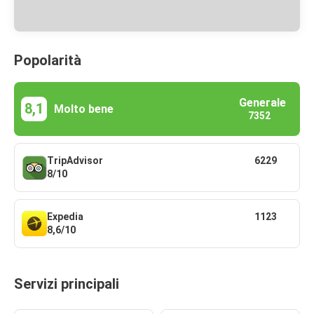
Popolarità
Generale
8,1
Molto bene
7352
TripAdvisor
6229
8/10
Expedia
1123
8,6/10
Servizi principali