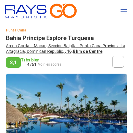
Punta Cana
Bahia Principe Explore Turquesa
Arena Gorda – Macao, Sección Baigüa - Punta Cana Provincia La
Altagracia, Dominican Republic,
, 16,8 km de Centre
Très bien
8,1
4761
Voir les scores