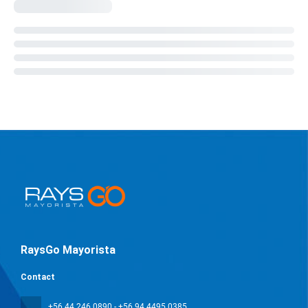
RaysGo Mayorista
Contact
+56 44 246 0890 - +56 94 4495 0385