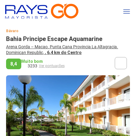
Bávaro
Bahia Principe Escape Aquamarine
Arena Gorda – Macao. Punta Cana Provincia La Altagracia.
Dominican Republic,
, 6,4 km do Centro
Muito bom
8,4
3233
Ver pontuações