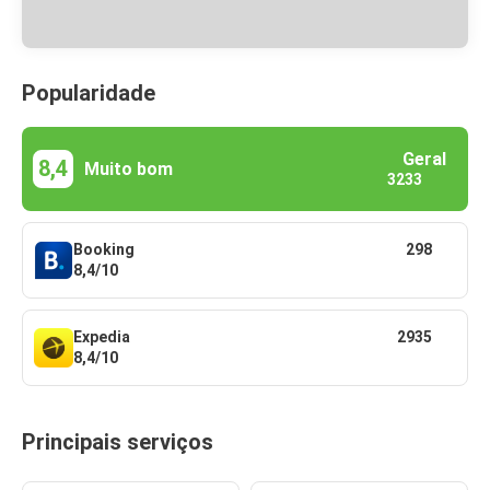
Popularidade
Geral
8,4
Muito bom
3233
Booking
298
8,4/10
Expedia
2935
8,4/10
Principais serviços