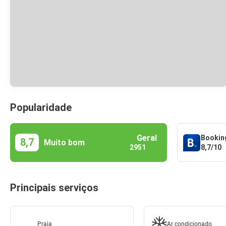
Popularidade
Geral
Bookin
8,7
Muito bom
8,7/10
2951
Principais serviços
Praia
Ar condicionado