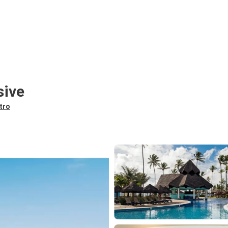
sive
tro