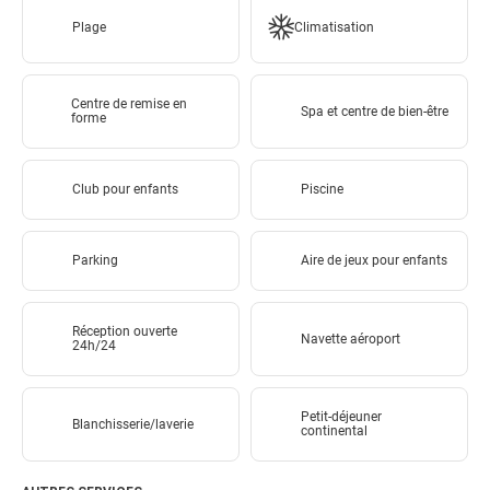
Plage
Climatisation
Centre de remise en
Spa et centre de bien-être
forme
Club pour enfants
Piscine
Parking
Aire de jeux pour enfants
Réception ouverte
Navette aéroport
24h/24
Petit-déjeuner
Blanchisserie/laverie
continental