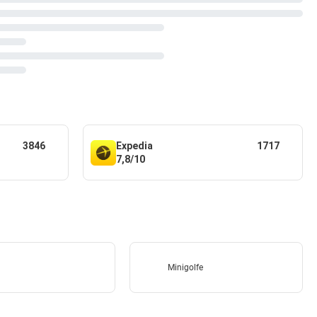
3846
Expedia
1717
7,8/10
Minigolfe