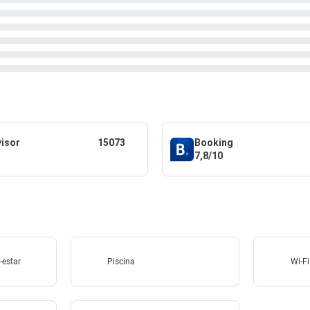
visor
15073
Booking
7,8/10
-estar
Piscina
Wi-Fi