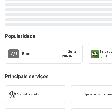
Popularidade
Geral
Tripad
7,9
Bom
8/10
20636
Principais serviços
Ar condicionado
Spa e centro de bem