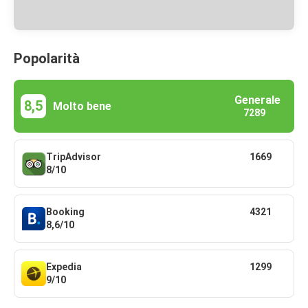
Popolarità
Generale
8,5
Molto bene
7289
TripAdvisor
1669
8/10
Booking
4321
8,6/10
Expedia
1299
9/10