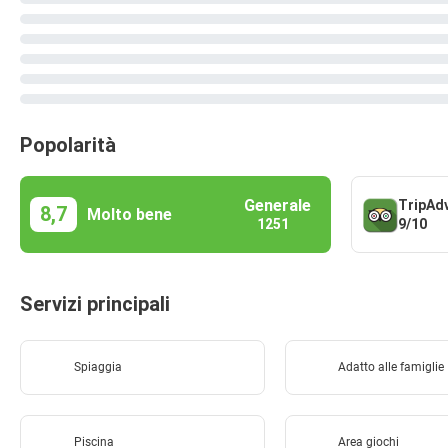
Popolarità
Generale
TripAd
8,7
Molto bene
9/10
1251
Servizi principali
Spiaggia
Adatto alle famiglie
Piscina
Area giochi