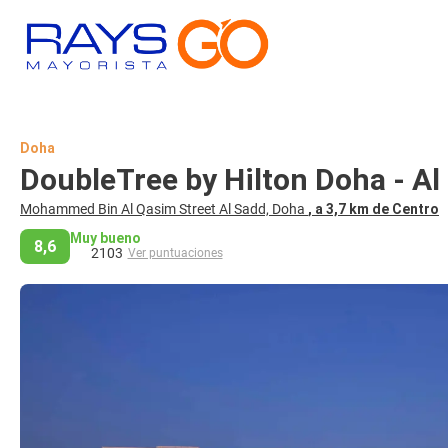
Doha
DoubleTree by Hilton Doha - A
Mohammed Bin Al Qasim Street Al Sadd, Doha
, a 3,7 km de Centro
Muy bueno
8,6
2103
Ver puntuaciones