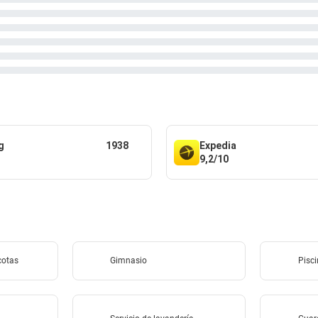
g
1938
Expedia
9,2/10
cotas
Gimnasio
Pisc