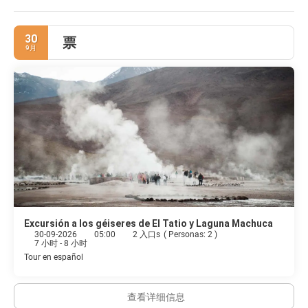
Additional features at this bed & breakfast include a communal
living room, a picnic area, and barbecue grills.
30
票
Make yourself at home in one of the 12 individually decorated
9月
guestrooms. Your pillowtop bed comes with down comforters and
premium bedding. Complimentary wireless internet access is
available to keep you connected. Bathrooms with bathtubs are
provided.
Grab a bite from the snack bar/deli serving guests of Casa Solcor.
Mingle with other guests at the complimentary reception, held
daily. A complimentary buffet breakfast is served daily from 7:30
AM to 11:00 AM.
Featured amenities include a 24-hour front desk, laundry facilities,
and coffee/tea in a common area. Free valet parking is available
onsite.
Excursión a los géiseres de El Tatio y Laguna Machuca
30-09-2026
05:00
2 入口s
(
Personas: 2
)
7 小时 - 8 小时
Tour en español
查看详细信息