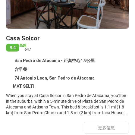
Casa Solcor
高超
9.4
647
San Pedro de Atacama - 距离中心1.9公里
含早餐
74 Antonio Leon, San Pedro de Atacama
MAT SELTI
When you stay at Casa Solcor in San Pedro de Atacama, you'll be
in the suburbs, within a 5-minute drive of Plaza de San Pedro de
Atacama and Artisans Town. This bed & breakfast is 1.1 mi (1.8
km) from San Pedro Church and 1.3 mi (2 km) from Inca House.
Take in the views from a terrace and make use of amenities such
更多信息
as complimentary wireless internet access and concierge services.