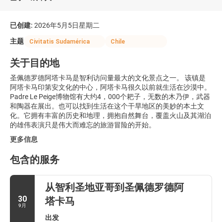
已创建:
2026年5月5日星期二
主题
Civitatis Sudamérica
Chile
关于目的地
圣佩德罗德阿塔卡马是智利访问量最大的文化景点之一。 该镇是
阿塔卡马印第安文化的中心，阿塔卡马很久以前就生活在沙漠中。
Padre Le Peige博物馆有大约4，000个耙子，无数的木乃伊，武器
和陶器在展出。也可以找到生活在这个干旱地区的美妙的本土文
化。它拥有丰富的历史和地理，拥抱自然舞台，覆盖火山及其湖泊
的雄伟表演只是伟大而难忘的旅游冒险的开始。
更多信息
包含的服务
从智利圣地亚哥到圣佩德罗德阿
30
塔卡马
9月
出发