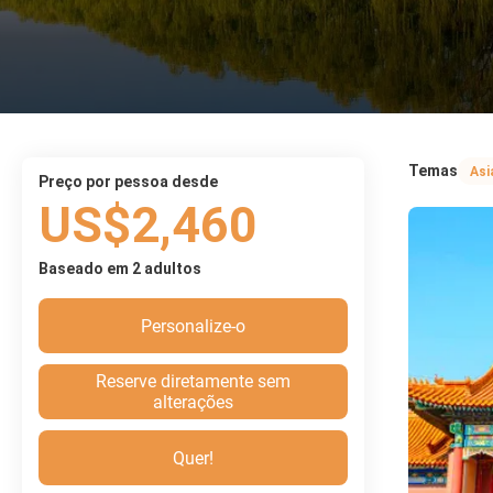
Temas
Asi
preço por pessoa desde
US$2,460
Baseado em 2 adultos
Personalize-o
Reserve diretamente sem
alterações
Quer!