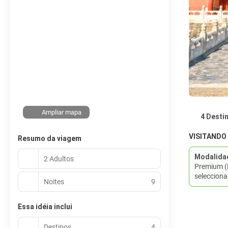
Ampliar mapa
4 Desti
VISITANDO
Resumo da viagem
Modalida
2 Adultos
Premium (
selecciona
Noites
9
Essa idéia inclui
Destinos
4