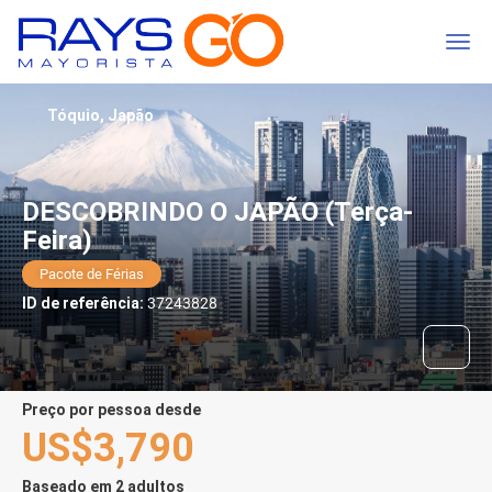
Tóquio, Japão
DESCOBRINDO O JAPÃO (Terça-
Feira)
Pacote de Férias
ID de referência:
37243828
preço por pessoa desde
US$3,790
Baseado em 2 adultos