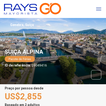
Genebra, Suíça
SUIÇA ALPINA
Pacote de Férias
ID de referência:
29049416
preço por pessoa desde
US$2,855
Baseado em 2 adultos