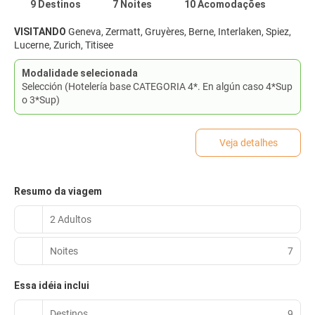
9 Destinos
7 Noites
10 Acomodações
VISITANDO
Geneva, Zermatt, Gruyères, Berne, Interlaken, Spiez,
Lucerne, Zurich, Titisee
Modalidade selecionada
Selección (Hotelería base CATEGORIA 4*. En algún caso 4*Sup
o 3*Sup)
Veja detalhes
Resumo da viagem
2 Adultos
Noites
7
Essa idéia inclui
Destinos
9