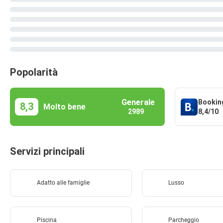
Popolarità
Generale
Bookin
8,3
Molto bene
8,4/10
2989
Servizi principali
Adatto alle famiglie
Lusso
Piscina
Parcheggio