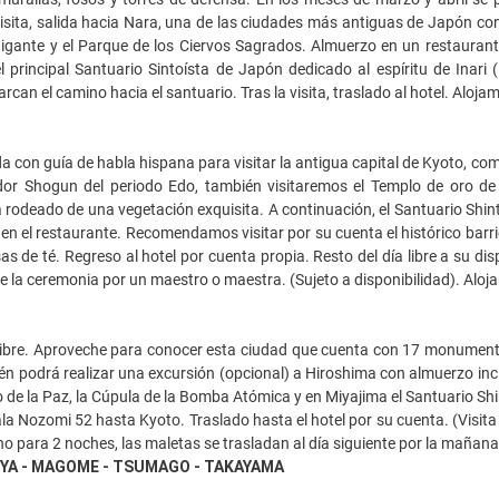
isita, salida hacia Nara, una de las ciudades más antiguas de Japón co
ante y el Parque de los Ciervos Sagrados. Almuerzo en un restaurante l
el principal Santuario Sintoísta de Japón dedicado al espíritu de Inari 
can el camino hacia el santuario. Tras la visita, traslado al hotel. Aloja
 con guía de habla hispana para visitar la antigua capital de Kyoto, comen
or Shogun del periodo Edo, también visitaremos el Templo de oro de 
 rodeado de una vegetación exquisita. A continuación, el Santuario Shinto
 en el restaurante. Recomendamos visitar por su cuenta el histórico bar
as de té. Regreso al hotel por cuenta propia. Resto del día libre a su dis
 la ceremonia por un maestro o maestra. (Sujeto a disponibilidad). Aloj
libre. Aproveche para conocer esta ciudad que cuenta con 17 monumentos
n podrá realizar una excursión (opcional) a Hiroshima con almuerzo incl
e la Paz, la Cúpula de la Bomba Atómica y en Miyajima el Santuario Shi
ala Nozomi 52 hasta Kyoto. Traslado hasta el hotel por su cuenta. (Visita 
o para 2 noches, las maletas se trasladan al día siguiente por la mañana
YA - MAGOME - TSUMAGO - TAKAYAMA