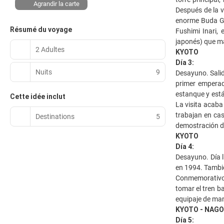
Agrandir la carte
Después de la v
enorme Buda Gig
Résumé du voyage
Fushimi Inari, 
japonés) que mar
2 Adultes
KYOTO
Día 3:
Nuits
9
Desayuno. Salida
primer emperad
estanque y está
Cette idée inclut
La visita acaba
trabajan en cas
Destinations
5
demostración de
KYOTO
Día 4:
Desayuno. Día 
en 1994. Tambié
Conmemorativo d
tomar el tren b
equipaje de man
KYOTO - NAGO
Día 5: