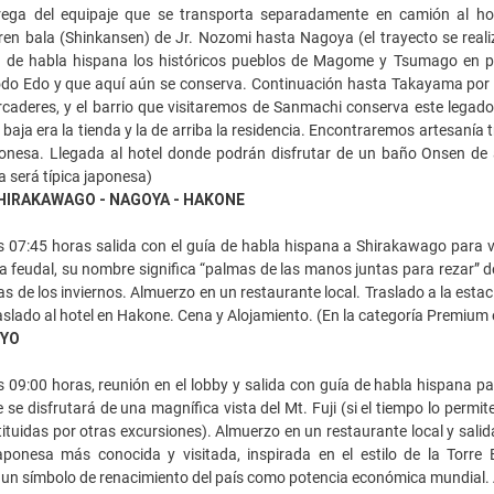
ega del equipaje que se transporta separadamente en camión al ho
en bala (Shinkansen) de Jr. Nozomi hasta Nagoya (el trayecto se reali
ía de habla hispana los históricos pueblos de Magome y Tsumago en p
odo Edo y que aquí aún se conserva. Continuación hasta Takayama por ca
rcaderes, y el barrio que visitaremos de Sanmachi conserva este legado
 baja era la tienda y la de arriba la residencia. Encontraremos artesanía
aponesa. Llegada al hotel donde podrán disfrutar de un baño Onsen de 
 será típica japonesa)
HIRAKAWAGO - NAGOYA - HAKONE
 07:45 horas salida con el guía de habla hispana a Shirakawago para vi
ca feudal, su nombre significa “palmas de las manos juntas para rezar” d
s de los inviernos. Almuerzo en un restaurante local. Traslado a la esta
slado al hotel en Hakone. Cena y Alojamiento. (En la categoría Premium 
KYO
 09:00 horas, reunión en el lobby y salida con guía de habla hispana pa
se disfrutará de una magnífica vista del Mt. Fuji (si el tiempo lo permite
ituidas por otras excursiones). Almuerzo en un restaurante local y salida 
aponesa más conocida y visitada, inspirada en el estilo de la Torre 
 un símbolo de renacimiento del país como potencia económica mundial. 