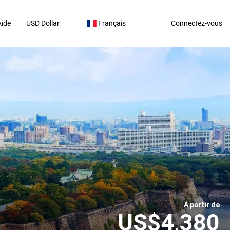
Aide
USD Dollar
Français
Connectez-vous
À partir de
US$4,380