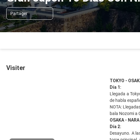
Partager
Visiter
TOKYO - OSAK
Día 1:
Llegada a Tokyo
de habla español
NOTA: Llegadas
bala Nozomi a O
OSAKA - NARA
Día 2:
Desayuno. A las
torre principal