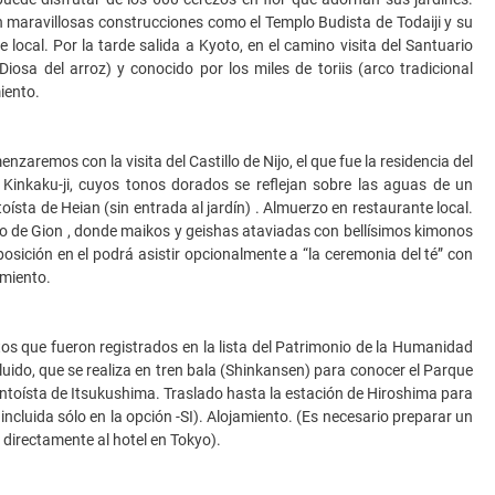
n maravillosas construcciones como el Templo Budista de Todaiji y su
ocal. Por la tarde salida a Kyoto, en el camino visita del Santuario
(Diosa del arroz) y conocido por los miles de toriis (arco tradicional
miento.
zaremos con la visita del Castillo de Nijo, el que fue la residencia del
Kinkaku-ji, cuyos tonos dorados se reflejan sobre las aguas de un
ísta de Heian (sin entrada al jardín) . Almuerzo en restaurante local.
rio de Gion , donde maikos y geishas ataviadas con bellísimos kimonos
posición en el podrá asistir opcionalmente a “la ceremonia del té” con
amiento.
 que fueron registrados en la lista del Patrimonio de la Humanidad
uido, que se realiza en tren bala (Shinkansen) para conocer el Parque
ntoísta de Itsukushima. Traslado hasta la estación de Hiroshima para
incluida sólo en la opción -SI). Alojamiento. (Es necesario preparar un
 directamente al hotel en Tokyo).