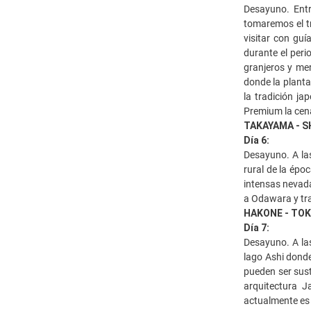
Desayuno. Entr
tomaremos el tr
visitar con gu
durante el peri
granjeros y me
donde la planta
la tradición j
Premium la cena
TAKAYAMA - S
Día 6:
Desayuno. A las
rural de la épo
intensas nevada
a Odawara y tra
HAKONE - TO
Día 7:
Desayuno. A las
lago Ashi donde 
pueden ser sust
arquitectura J
actualmente es