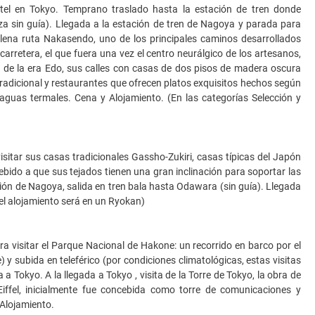
tel en Tokyo. Temprano traslado hasta la estación de tren donde
za sin guía). Llegada a la estación de tren de Nagoya y parada para
lena ruta Nakasendo, uno de los principales caminos desarrollados
rretera, el que fuera una vez el centro neurálgico de los artesanos,
 de la era Edo, sus calles con casas de dos pisos de madera oscura
 tradicional y restaurantes que ofrecen platos exquisitos hechos según
aguas termales. Cena y Alojamiento. (En las categorías Selección y
sitar sus casas tradicionales Gassho-Zukiri, casas típicas del Japón
ebido a que sus tejados tienen una gran inclinación para soportar las
ción de Nagoya, salida en tren bala hasta Odawara (sin guía). Llegada
el alojamiento será en un Ryokan)
ra visitar el Parque Nacional de Hakone: un recorrido en barco por el
) y subida en teleférico (por condiciones climatológicas, estas visitas
a Tokyo. A la llegada a Tokyo , visita de la Torre de Tokyo, la obra de
Eiffel, inicialmente fue concebida como torre de comunicaciones y
Alojamiento.