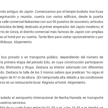
 mundo antiguo de Japón. Comenzamos por el templo budista Asa Kusa
grinación y reunión, cuenta con varios edificios, desde la puerta
 calle comercial Nakamise con sus 90 puestos de souvenirs, artículos
intoísta de Meiji, dedicado al primer emperador del Japón moderno, el
rrio de Ginza, el distrito comercial más famoso de Japón con amplias
o al hotel por su cuenta. Tarde libre para visitar opcionalmente o por
 Shibuya. Alojamiento.
ni bus privado o en transporte público, dependiendo del número de
 la primera etapa del periodo Edo, en cuya construcción participaron
ta, Shintoista y Stupa. Destaca su interior adornado con diferentes
do. Destaca la talla de los 3 monos sabios que predican "no oigas el
 Kegon de 97 m de altura. (En temporada alta debido a las condiciones
erzo en un restaurante local. Regreso al hotel. Alojamiento.
raslado al aeropuerto Internacional de Narita/Haneda en transporte
uestros servicios.
lida de su vuelo fuera entre las 01.00 a.m. y las 10.30 a.m, tendrá un