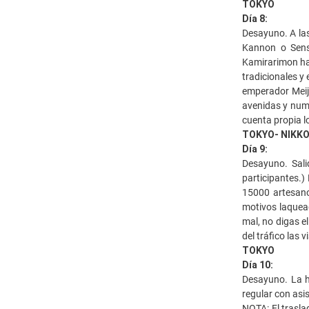
TOKYO
Día 8:
Desayuno. A la
Kannon o Senso
Kamirarimon has
tradicionales y
emperador Meiji
avenidas y nume
cuenta propia l
TOKYO- NIKK
Día 9:
Desayuno. Sali
participantes.)
15000 artesanos
motivos laquead
mal, no digas e
del tráfico las 
TOKYO
Día 10:
Desayuno. La h
regular con asis
NOTA: El trasla