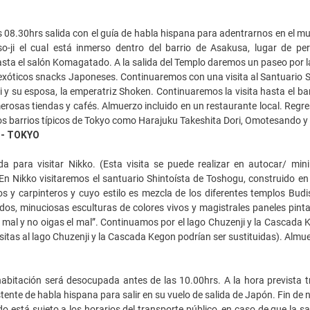
s 08.30hrs salida con el guía de habla hispana para adentrarnos en el
-ji el cual está inmerso dentro del barrio de Asakusa, lugar de pere
ta el salón Komagatado. A la salida del Templo daremos un paseo por la
 exóticos snacks Japoneses. Continuaremos con una visita al Santuario S
 y su esposa, la emperatriz Shoken. Continuaremos la visita hasta el ba
rosas tiendas y cafés. Almuerzo incluido en un restaurante local. Regres
os barrios típicos de Tokyo como Harajuku Takeshita Dori, Omotesando y
O- TOKYO
da para visitar Nikko. (Esta visita se puede realizar en autocar/ mi
 En Nikko visitaremos el santuario Shintoísta de Toshogu, construido en
 y carpinteros y cuyo estilo es mezcla de los diferentes templos Budis
os, minuciosas esculturas de colores vivos y magistrales paneles pinta
l mal y no oigas el mal”. Continuamos por el lago Chuzenji y la Cascada
visitas al lago Chuzenji y la Cascada Kegon podrían ser sustituidas). Almu
abitación será desocupada antes de las 10.00hrs. A la hora prevista t
tente de habla hispana para salir en su vuelo de salida de Japón. Fin de n
do está sujeto a los horarios del transporte público, en caso de que la sa