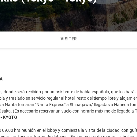
VISITER
A
, donde será recibido por un asistente de habla española, que les hará e
a y traslado en servicio regular al hotel, resto del tiempo libre y alojamie
 a Narita tomarán "Narita Express" a Shinagawa/ llegadas a Haneda tom
saka. (Es necesario reservar un vuelo con horario máximo de llegada a To
 - KYOTO
 09.00 hrs reunión en el lobby y comienza la visita de la ciudad, con guía
, murallas, fosos y torres de defensa. En los meses de marzo y abril se