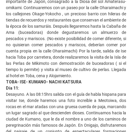
importante de Japón, consagrado a la Diosa del sol Amaterasu-
omikami. Continuaremos con un paseo por la calle Oharaimachi y
los callejones Okage-Yokocho , un precioso barrio con hileras de
tiendas de recuerdos y restaurantes que conservan el ambiente de
la época de los samuráis. Después llegaremos hasta la Cabaña de
Ama (buceadoras) donde degustaremos un almuerzo de
pescados y mariscos. (No existe posibilidad de comer diferente, si
no quisieran comer pescados y mariscos, deberían comer por
cuenta propia en la calle Oharaimachi) Por la tarde, salida de Ise
hacia Toba por carretera, donde realizaremos la visita de la Isla de
las Perlas de Mikimoto con demostración de buceadoras ( si el
tiempo lo permite) y visita al museo de cultivo de perlas. Llegada
al hotel en Toba, cena y Alojamiento.
TOBA- ISE- KUMANO- NACHI KATSURA
Día 11:
Desayuno. A las 08:15hrs salida con el guía de habla hispana para
visitar Ise, donde haremos una foto increíble a Meotoiwa, dos
rocas en el mar atadas con una gruesa cuerda de paja, marcando
un lugar sagrado al que descienden dioses. Continuamos hacia la
ciudad de Kumano, que le da el nombre a uno de los caminos de
peregrinación más famosos de Japón. En Onigajo, disfrutaremos
del paisaje de un conjunto de espectaculares formaciones