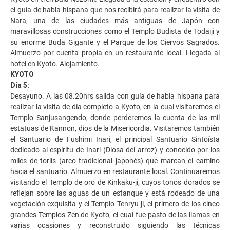
el guía de habla hispana que nos recibirá para realizar la visita de
Nara, una de las ciudades más antiguas de Japón con
maravillosas construcciones como el Templo Budista de Todaiji y
su enorme Buda Gigante y el Parque de los Ciervos Sagrados.
Almuerzo por cuenta propia en un restaurante local. Llegada al
hotel en Kyoto. Alojamiento.
KYOTO
Día 5:
Desayuno. A las 08.20hrs salida con guía de habla hispana para
realizar la visita de día completo a Kyoto, en la cual visitaremos el
Templo Sanjusangendo, donde perderemos la cuenta de las mil
estatuas de Kannon, dios de la Misericordia. Visitaremos también
el Santuario de Fushimi Inari, el principal Santuario Sintoísta
dedicado al espíritu de Inari (Diosa del arroz) y conocido por los
miles de toriis (arco tradicional japonés) que marcan el camino
hacia el santuario. Almuerzo en restaurante local. Continuaremos
visitando el Templo de oro de Kinkaku-ji, cuyos tonos dorados se
reflejan sobre las aguas de un estanque y está rodeado de una
vegetación exquisita y el Templo Tenryu-ji, el primero de los cinco
grandes Templos Zen de Kyoto, el cual fue pasto de las llamas en
varias ocasiones y reconstruido siguiendo las técnicas