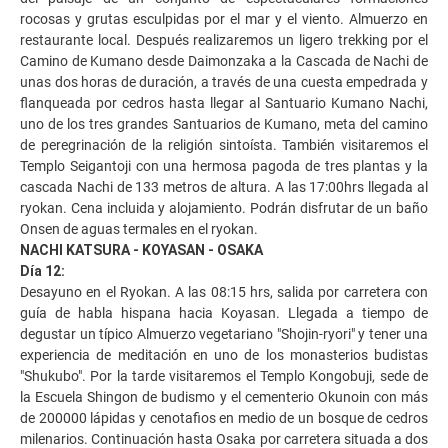
rocosas y grutas esculpidas por el mar y el viento. Almuerzo en
restaurante local. Después realizaremos un ligero trekking por el
Camino de Kumano desde Daimonzaka a la Cascada de Nachi de
unas dos horas de duración, a través de una cuesta empedrada y
flanqueada por cedros hasta llegar al Santuario Kumano Nachi,
uno de los tres grandes Santuarios de Kumano, meta del camino
de peregrinación de la religión sintoísta. También visitaremos el
Templo Seigantoji con una hermosa pagoda de tres plantas y la
cascada Nachi de 133 metros de altura. A las 17:00hrs llegada al
ryokan. Cena incluida y alojamiento. Podrán disfrutar de un baño
Onsen de aguas termales en el ryokan.
NACHI KATSURA - KOYASAN - OSAKA
Día 12:
Desayuno en el Ryokan. A las 08:15 hrs, salida por carretera con
guía de habla hispana hacia Koyasan. Llegada a tiempo de
degustar un típico Almuerzo vegetariano "Shojin-ryori" y tener una
experiencia de meditación en uno de los monasterios budistas
"Shukubo". Por la tarde visitaremos el Templo Kongobuji, sede de
la Escuela Shingon de budismo y el cementerio Okunoin con más
de 200000 lápidas y cenotafios en medio de un bosque de cedros
milenarios. Continuación hasta Osaka por carretera situada a dos