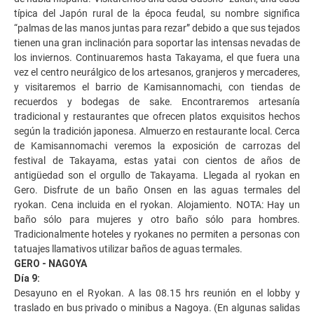
típica del Japón rural de la época feudal, su nombre significa
“palmas de las manos juntas para rezar” debido a que sus tejados
tienen una gran inclinación para soportar las intensas nevadas de
los inviernos. Continuaremos hasta Takayama, el que fuera una
vez el centro neurálgico de los artesanos, granjeros y mercaderes,
y visitaremos el barrio de Kamisannomachi, con tiendas de
recuerdos y bodegas de sake. Encontraremos artesanía
tradicional y restaurantes que ofrecen platos exquisitos hechos
según la tradición japonesa. Almuerzo en restaurante local. Cerca
de Kamisannomachi veremos la exposición de carrozas del
festival de Takayama, estas yatai con cientos de años de
antigüedad son el orgullo de Takayama. Llegada al ryokan en
Gero. Disfrute de un baño Onsen en las aguas termales del
ryokan. Cena incluida en el ryokan. Alojamiento. NOTA: Hay un
baño sólo para mujeres y otro baño sólo para hombres.
Tradicionalmente hoteles y ryokanes no permiten a personas con
tatuajes llamativos utilizar baños de aguas termales.
GERO - NAGOYA
Día 9:
Desayuno en el Ryokan. A las 08.15 hrs reunión en el lobby y
traslado en bus privado o minibus a Nagoya. (En algunas salidas