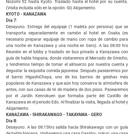
Nozomi 52 hasta Kyoto. Traslado hasta el hotel por su cuenta.
(Visita incluida sólo en la opción -SI) Alojamiento.
KYOTO - KANAZAWA
Día 7:
Desayuno. Entrega del equipaje (1 maleta por persona) que se
transporta separadamente en camión al hotel en Osaka (es
necesario preparar equipaje de mano con ropa de cambio para
una noche en Kanazawa y una noche en Gero). A las 08:00 hrs
Reunión en el lobby y traslado en bus privado a Kanazawa con
guía de habla hispana, donde visitaremos el Mercado de Omicho,
y tendremos tiempo de tomar el almuerzo por nuestra cuenta y
degustar la exquisita comida japonesa. Después pasearemos por
el barrio HigashiChaya, uno de los barrios de geishas más
populares de Kanazawa y que aún hoy conserva la atmósfera de
antes, con sus casas de té de madera de dos pisos. Pasearemos
por el Jardín Kenrokuen que formaba parte del Castillo de
Kanazawa en el periodo Edo. Al finalizar la visita, llegada al hotel y
Alojamiento.
KANAZAWA - SHIRAKAWAGO - TAKAYAMA - GERO
Día 8:
Desayuno. A las 08:15hrs salida hacia Shirakawago con un guía
de habla hispana. Visitaremos una casa Gassho- zukuri, una casa