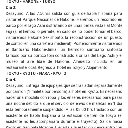
TOKYO - HAKONE - TOKYO
Día 3:
Desayuno. A las 7.50hrs salida con guía de habla hispana para
visitar el Parque Nacional de Hakone. Haremos un recorrido en
barco por el lago Ashi disfrutando de unas bellas vistas al Monte
Fuji (si el tiempo lo permite, en caso de no poder tomar el barco,
visitaremos Hakone Sekishoato, la reconstrucción de un puesto
de control en una carretera medieval). Posteriormente visitaremos
el Santuario Hakone-Jinka, un hermoso santuario sintoísta
famoso por su pórtico torii construido a orillas del Lago Ashi y el
museo al aire libre de Hakone. Almuerzo incluido en un
restaurante local. Regreso al hotel en Tokyo y Alojamiento.
TOKYO - KYOTO - NARA - KYOTO
Día 4:
Desayuno. Entrega de equipajes que se trasladan separadamente
por camión (1 maleta por persona) al hotel en Kyoto. Es necesario
hacer una mochila con ropa y los enseres necesarios para pasar
una noche debido a que el servicio de envío de maletas en 1 día
está temporalmente suspendido. A las 08:00 hrs traslado con un
asistente de habla hispana a la estación de tren de Tokyo (el
asistente no les acompañará durante el trayecto). Salida hacia
Kyoto en tren bala Nozomi. Llegada a la estación y encuentro con