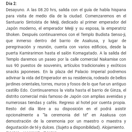
Día 2:
Desayuno. A las 08.20 hrs, salida con el guía de habla hispana
para visita de medio día de la ciudad. Comenzaremos en el
Santuario Sintoísta de Meiji, dedicado al primer emperador del
Japón moderno, el emperador Meiji y su esposa, la emperatriz
Shoken. Después continuaremos con el Templo Budista Senso-ji,
que inmerso dentro del barrio de Asakusa, y lugar de
peregrinación y reunión, cuenta con varios edificios, desde la
puerta Kamirarimon hasta el salón Komagatado. A la salida del
Templo daremos un paseo por la calle comercial Nakamise con
sus 90 puestos de souvenirs, artículos tradicionales y exóticos
snacks japoneses. En la plaza del Palacio Imperial podremos
adivinar la vida del Emperador en su residencia, rodeado de bellos
jardines orientales, torres, muros y fosos de lo que fue un antiguo
castillo Edo. Continuaremos la visita hasta el barrio de Ginza, el
distrito comercial más famoso de Japón con amplias avenidas y
numerosas tiendas y cafés. Regreso al hotel por cuenta propia.
Resto del día libre a su disposición en el podrá asistir
opcionalmente a “la ceremonia del té” en Asakusa con
demostración de la ceremonia por un maestro o maestra y
degustación de té y dulces. (Sujeto a disponibilidad). Alojamiento.