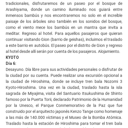
tradicionales, disfrutaremos de un paseo por el bosque de
Arashiyama, donde un camino iluminado nos guiará entre
inmensos bambús y nos encontraremos no solo en el increíble
paisaje de los árboles sino también en los sonidos del bosque,
como el viento mece los bambús en un mantra que invita a
meditar. Regreso al hotel. Para aquellos pasajeros que quieran
continuar visitando Gion (barrio de geishas), incluimos el traslado
a este barrio en autobús. El paseo por el distrito de Gion y regreso
al hotel desde allí serán por cuenta de los pasajeros. Alojamiento.
KYOTO
Día 6:
Desayuno. Día libre para sus actividades personales o disfrutar de
la ciudad por su cuenta. Puede realizar una excursión opcional a
la ciudad de Hiroshima, donde se incluye tren bala Nozomi 3
Kyoto-Hiroshima. Una vez en la ciudad, traslado hasta la isla
sagrada de Miyajima, visita del Santuario Itsukushima de Shinto
famoso por la Puerta Torii, declarado Patrimonio de la Humanidad
por la Unesco, el Parque Conmemorativo de la Paz que fue
construido por el arquitecto japonés Kenzo Tange como homenaje
a las más de 140.000 víctimas y el Museo de la Bomba Atómica.
Traslado hasta la estación de Hiroshima para tomar el tren bala