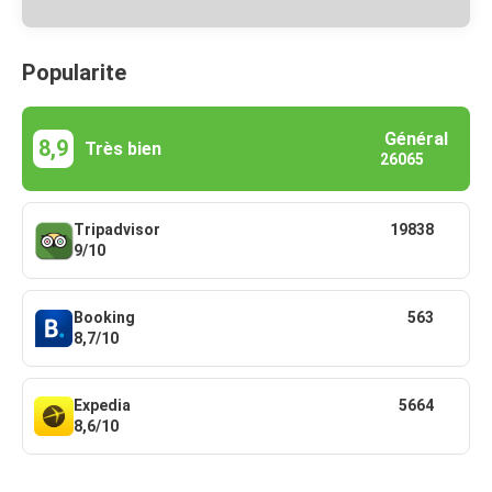
Popularite
Général
8,9
Très bien
26065
Tripadvisor
19838
9/10
Booking
563
8,7/10
Expedia
5664
8,6/10