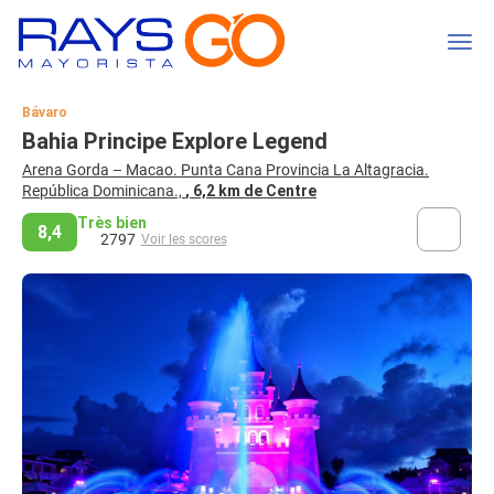
Bávaro
Bahia Principe Explore Legend
Arena Gorda – Macao. Punta Cana Provincia La Altagracia.
República Dominicana.,
, 6,2 km de Centre
Très bien
8,4
2797
Voir les scores