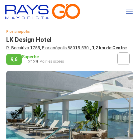
Florianopolis
LK Design Hotel
R. Bocaiúva 1755, Florianópolis 88015-530
, 1,2 km de Centre
Superbe
9,6
2129
Voir les scores