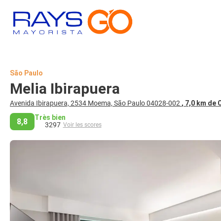
São Paulo
Melia Ibirapuera
Avenida Ibirapuera, 2534 Moema, São Paulo 04028-002
, 7,0 km de 
Très bien
8,8
3297
Voir les scores