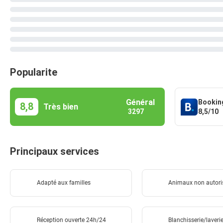
Popularite
Général
Bookin
8,8
Très bien
8,5/10
3297
Principaux services
Adapté aux familles
Animaux non autori
Réception ouverte 24h/24
Blanchisserie/laveri