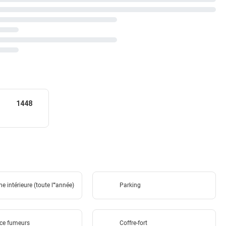
1448
ne intérieure (toute l''''année)
Parking
ce fumeurs
Coffre-fort