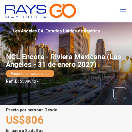
Los Angeles CA, Estados Unidos de América
NCL Encore - Riviera Mexicana (Los
Ángeles - 31 de enero 2027)
Paquete de vacaciones
Ref ID:
55099427
precio por persona Desde
US$806
En base a 2 adultos