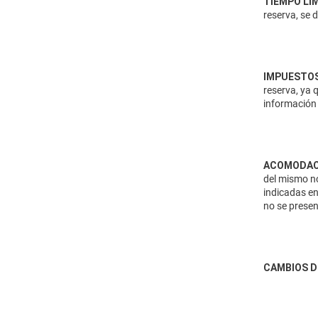
TIEMPO LI
reserva, se 
IMPUESTOS
reserva, ya 
información 
ACOMODAC
del mismo no
indicadas en
no se presen
CAMBIOS D