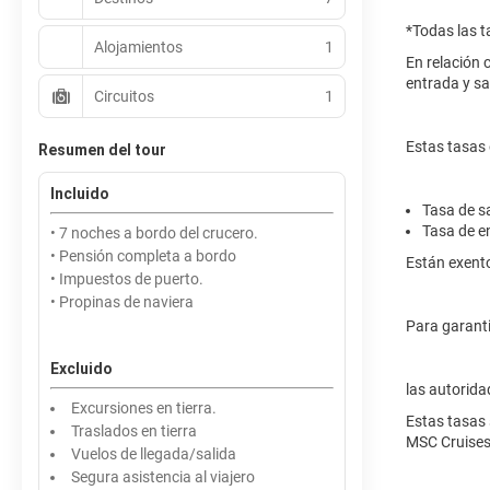
*Todas las t
Alojamientos
1
En relación 
entrada y sal
Circuitos
1
Estas tasas 
Resumen del tour
Incluido
Tasa de s
Tasa de e
• 7 noches a bordo del crucero.
• Pensión completa a bordo
Están exento
• Impuestos de puerto.
• Propinas de naviera
Para garanti
Excluido
las autorida
Excursiones en tierra.
Estas tasas 
Traslados en tierra
MSC Cruises 
Vuelos de llegada/salida
Segura asistencia al viajero