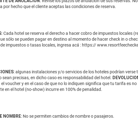
MITE DE ANULACIÓN:
Revise los plazos de anulación de sus reservas. No
da por hecho que el cliente aceptas las condiciones de reserva.
:
Cada hotel se reserva el derecho a hacer cobro de impuestos locales (res
que sólo se pueden pagar en destino al momento de hacer check in o check
de impuestos o tasas locales, ingresa acá :
https:// www.resortfeecheck
IONES
: algunas instalaciones y/o servicios de los hoteles podrían verse
 sean precisas, en dicho caso es responsabilidad del hotel.
DEVOLUCIO
 el voucher y en el caso de que no lo indiquen significa que tu tarifa es
te en el hotel (no-show) incurre en 100% de penalidad.
E NOMBRE
: No se permiten cambios de nombre o pasajeros.