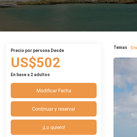
Temas
Cru
precio por persona Desde
US$502
En base a 2 adultos
Modificar Fecha
Continuar y reservar
¡Lo quiero!