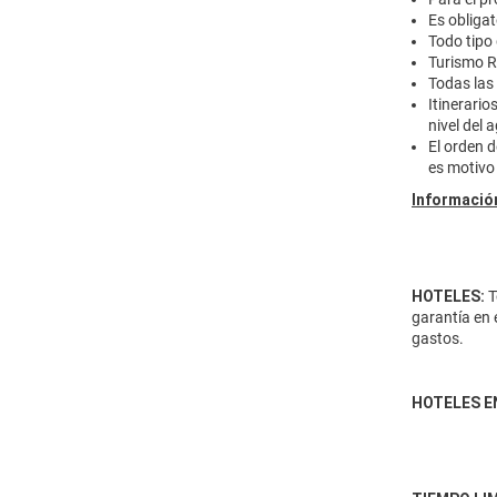
Es obliga
Todo tipo
Turismo R
Todas las
Itinerario
nivel del 
El orden d
es motivo
Información
HOTELES:
T
garantía en 
gastos.
HOTELES E