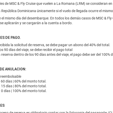
s de MSC & Fly Cruise que vuelen a La Romana (LRM) se consideran en t
la República Dominicana únicamente si el vuelo de llegada ocurre el mismo
e el mismo día del desembarque. En todos los demás casos de MSC & Fly Cr
 se aplicarán y se cargarán a la cuenta a bordo.
ES DE PAGO.
cibida la solicitud de reserva, se debe pagar un abono del 40% del total.
os 90 días del viaje, se debe recibir el pago total
 reserva dentro de los 90 días antes del viaje, el pago debe ser del 100% de
 DE ANULACION:
 reembolsable
 60 días | 60% del monto total.
 15 días | 80% del monto total.
 0 días | 100% del monto total.
NES
oceso de reserva es obligatorio contar con la fotocopia del pasaporte /CI 