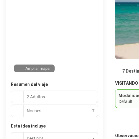
Ampliar mapa
7 Desti
VISITANDO
Resumen del viaje
Modalida
2 Adultos
Default
Noches
7
Esta idea incluye
Observacio
Destinos
7