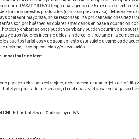
torio que el PASAPORTE/CI tenga una vigencia de 6 meses a la fecha de reg
 de alza de impuestos producidos (con o sin previo aviso), deberán ser ca
ays operador mayorista, no se responsabiliza por cancelaciones de zarpe
 tarifas son por huésped en dólares americanos en base a ocupación dobl
s, hoteles y embarcaciones pueden cambiar y pueden ocurrir visitas sustitu
agua y otros factores incontrolables, sin derecho a reclamo ni a compens
e los puertos turísticos y de acoplamiento está sujeto a cambios de acue
 de reclamo, ni compensación y/o devolución
 importante de leer:
odo pasajero chileno o extranjero, debe presentar una tarjeta de crédito 
el hotel y/o prestador de servicio, el cual una vez el pasajero haga su ch
N CHILE
: Los hoteles en Chile incluyen IVA.