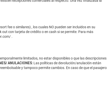
 existen excepciones comerciales al respecto. Una vez finalizada la
ort fee o similares) , los cuales NO pueden ser incluidos en su
 out con tarjeta de crédito o en cash si se permite. Para más
er.com/
.
 temporalmente limitados, no estar disponibles o que las descripciones
NES/ ANULACIONES
: Las políticas de devolución/anulación están
 no reembolsable y tampoco permite cambios. En caso de que el pasajero