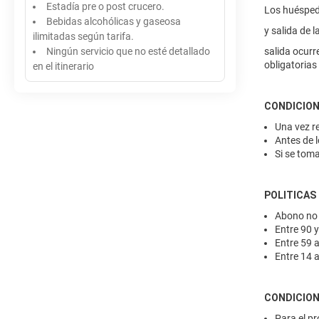
Estadía pre o post crucero.
Los huéspede
Bebidas alcohólicas y gaseosa
y salida de 
ilimitadas según tarifa.
Ningún servicio que no esté detallado
salida ocurr
obligatorias
en el itinerario
CONDICION
Una vez re
Antes de l
Si se toma
POLITICAS
Abono no
Entre 90 y
Entre 59 a
Entre 14 a
CONDICIO
Para el pr