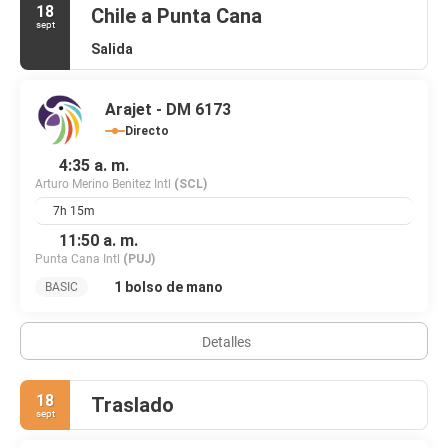
18
Chile a Punta Cana
sept
Salida
Arajet - DM 6173
Directo
4:35 a. m.
Arturo Merino Benitez Intl
(SCL)
7h 15m
11:50 a. m.
Punta Cana Intl
(PUJ)
1 bolso de mano
BASIC
Detalles
18
Traslado
sept