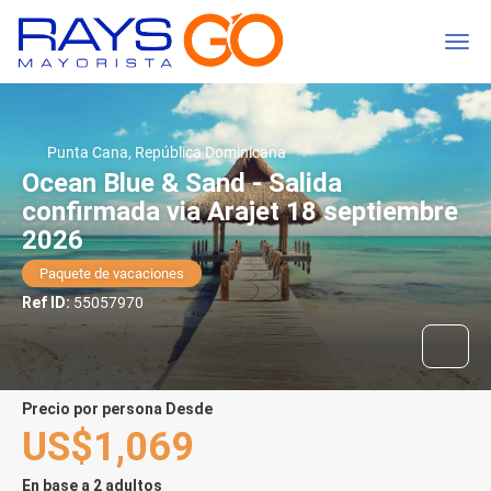
Punta Cana, República Dominicana
Ocean Blue & Sand - Salida
confirmada via Arajet 18 septiembre
2026
Paquete de vacaciones
Ref ID:
55057970
precio por persona Desde
US$1,069
En base a 2 adultos