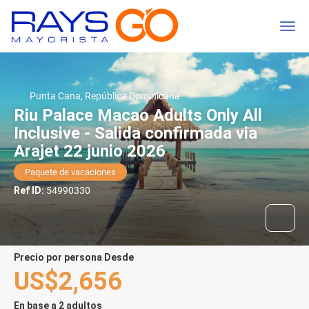
Punta Cana, República Dominicana
Riu Palace Macao Adults Only All
Inclusive - Salida confirmada via
Arajet 22 junio 2026
Paquete de vacaciones
Ref ID:
54990330
precio por persona Desde
US$2,656
En base a 2 adultos