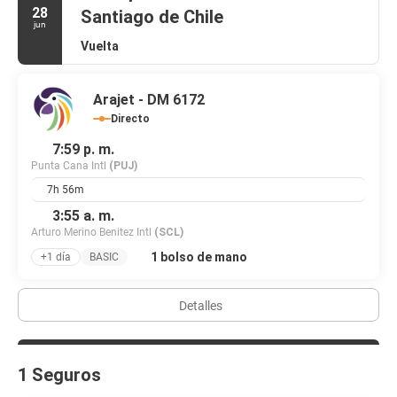
28
Santiago de Chile
jun
Vuelta
Arajet - DM 6172
Directo
7:59 p. m.
Punta Cana Intl
(PUJ)
7h 56m
3:55 a. m.
Arturo Merino Benitez Intl
(SCL)
1 bolso de mano
+1 día
BASIC
Detalles
1 Seguros