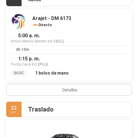
Arajet - DM 6173
Directo
5:00 a. m.
Arturo Merino Benitez Intl
(SCL)
8h 15m
1:15 p. m.
Punta Cana Intl
(PUJ)
1 bolso de mano
BASIC
Detalles
22
Traslado
jun