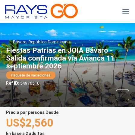
Bávaro, República Dominicana
Fiestas Patrias en JOIA Bávaro -
Salida confirmada via Avianca 11
septiembre 2026
Paquete de vacaciones
Ref ID:
54976510
precio por persona Desde
US$2,560
En base a 2 adultos