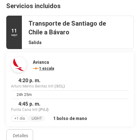
Servicios incluidos
Transporte de Santiago de
11
Chile a Bávaro
sept
Salida
Avianca
1 escala
4:20 p. m.
Arturo Merino Benitez Intl
(SCL)
24h 25m
4:45 p. m.
Punta Cana Intl
(PUJ)
1 bolso de mano
+1 día
LIGHT
Detalles