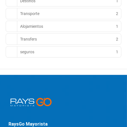
Destinos
1
Transporte
2
Alojamientos
1
Transfers
2
seguros
1
RaysGo Mayorista