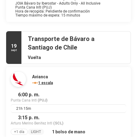
JOIA Bávaro by Iberostar - Adults Only - All Inclusive
Este alojamiento ofrece a sus huéspedes diversas opciones para
Punta Cana Intl (PUJ)
Hora de recogida: Pendiente de confirmación
comer algo, ya que cuenta con 20 restaurantes, 3 cafeterías y
Tiempo máximo de espera: 15 minutos
servicio de habitaciones las 24 horas. Relájate con un refresco en
el bar en la playa, en el bar junto a la piscina o en uno de los 6
bares con salón. Se ofrece un desayuno bufé gratuito todos los
días de 07:00 a 10:00.
Transporte de Bávaro a
19
Santiago de Chile
Tendrás un servicio de recepción las 24 horas, atención
sept
multilingüe y consigna de equipaje a tu disposición. Hay un
Vuelta
aparcamiento con asistencia gratuito disponible.
Avianca
1 escala
6:00 p. m.
Punta Cana Intl
(PUJ)
21h 15m
3:15 p. m.
Arturo Merino Benitez Intl
(SCL)
1 bolso de mano
+1 día
LIGHT