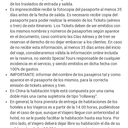
de los traslados de entrada y salida.
Es imprescindible recibir la fotocopia del pasaporte al menos 35
días antes de la fecha de salida. Es necesario recibir copia del
pasaporte para poder realizar la emisión de los Tickets (aéreos
o tren) de este itinerario. Los Tickets deben de ser emitidos con
los mismos nombres y números de pasaportes según aparece
en el documento, caso contrario las Cías Aéreas y de tren se
reservan el derecho de no dejar embarcar a los clientes. En caso
de no recibir esta información, al menos 35 días antes del inicio
del viaje, consideraremos válida la información online incluida
en la reserva, no siendo Special Tours responsable de cualquier
incidencia en el servicio, y siendo emitidos en dicha fecha con
100% de gastos.
IMPORTANTE: informar del nombre de los pasajeros tal y como
aparece en el pasaporte de los mismos, para la correcta
emisión de tickets aéreos y tren.
En China la habitación triple está compuesta por una cama
doble más una cama supletoria de tipo "rollaway".
En general, la hora prevista de entrega de habitaciones de los
hoteles a los Viajeros es a partir de la 14.00 horas, pudiéndose
dar el caso de que, aunque el Viajero llegue con anterioridad al
hotel, no se le pueda facilitar la habitación hasta esa hora. Por
otro lado, el Viajero deberá dejar libre su habitación el día de su