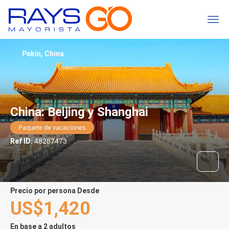
Pekín, China
China: Beijing y Shanghai
Paquete de vacaciones
Ref ID:
48287473
precio por persona Desde
US$1,420
En base a 2 adultos