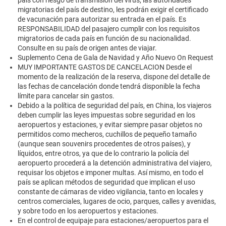
país con riesgo de transmisión del virus, las autoridades
migratorias del país de destino, les podrán exigir el certificado
de vacunación para autorizar su entrada en el país. Es
RESPONSABILIDAD del pasajero cumplir con los requisitos
migratorios de cada país en función de su nacionalidad.
Consulte en su país de origen antes de viajar.
Suplemento Cena de Gala de Navidad y Año Nuevo On Request
MUY IMPORTANTE GASTOS DE CANCELACION Desde el
momento de la realización de la reserva, dispone del detalle de
las fechas de cancelación donde tendrá disponible la fecha
límite para cancelar sin gastos.
Debido a la política de seguridad del país, en China, los viajeros
deben cumplir las leyes impuestas sobre seguridad en los
aeropuertos y estaciones, y evitar siempre pasar objetos no
permitidos como mecheros, cuchillos de pequeño tamaño
(aunque sean souvenirs procedentes de otros países), y
líquidos, entre otros, ya que de lo contrario la policía del
aeropuerto procederá a la detención administrativa del viajero,
requisar los objetos e imponer multas. Así mismo, en todo el
país se aplican métodos de seguridad que implican el uso
constante de cámaras de video vigilancia, tanto en locales y
centros comerciales, lugares de ocio, parques, calles y avenidas,
y sobre todo en los aeropuertos y estaciones.
En el control de equipaje para estaciones/aeropuertos para el