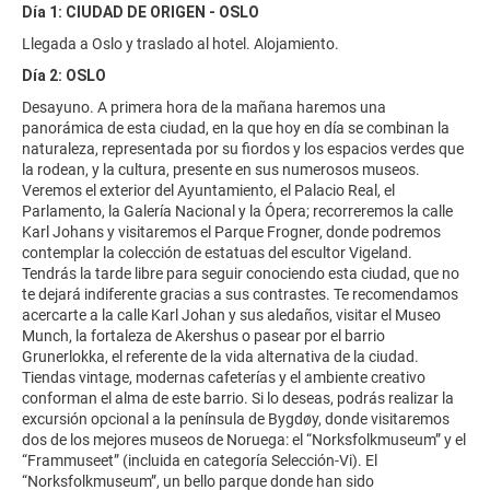
Día 1: CIUDAD DE ORIGEN - OSLO
Llegada a Oslo y traslado al hotel. Alojamiento.
Día 2: OSLO
Desayuno. A primera hora de la mañana haremos una
panorámica de esta ciudad, en la que hoy en día se combinan la
naturaleza, representada por su fiordos y los espacios verdes que
la rodean, y la cultura, presente en sus numerosos museos.
Veremos el exterior del Ayuntamiento, el Palacio Real, el
Parlamento, la Galería Nacional y la Ópera; recorreremos la calle
Karl Johans y visitaremos el Parque Frogner, donde podremos
contemplar la colección de estatuas del escultor Vigeland.
Tendrás la tarde libre para seguir conociendo esta ciudad, que no
te dejará indiferente gracias a sus contrastes. Te recomendamos
acercarte a la calle Karl Johan y sus aledaños, visitar el Museo
Munch, la fortaleza de Akershus o pasear por el barrio
Grunerlokka, el referente de la vida alternativa de la ciudad.
Tiendas vintage, modernas cafeterías y el ambiente creativo
conforman el alma de este barrio. Si lo deseas, podrás realizar la
excursión opcional a la península de Bygdøy, donde visitaremos
dos de los mejores museos de Noruega: el “Norksfolkmuseum” y el
“Frammuseet” (incluida en categoría Selección-Vi). El
“Norksfolkmuseum”, un bello parque donde han sido