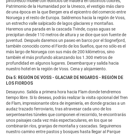
pintoresco muelle con edificios de madera en distintos colores,
Patrimonio de la Humanidad por la Unesco, el vestigio más claro
de una época en la que Bergen era el epicentro del comercio entre
Noruega y el resto de Europa. Saldremos hacia la región de Voss,
un estrecho valle salpicado de lagos glaciares y montañas.
Haremos una parada en la cascada Tvinde, cuyas aguas se
precipitan desde 110 metros de altura y se dice que son fuente de
juventud. Después daremos un paseo en barco por el Sognefjord,
también conocido como el Fiordo de los Sueños, que no sólo es el
más largo de Noruega con sus más de 200 kilómetros, sino
también el más profundo alcanzando los 1.300 metros de
profundidad en algunos lugares. Desembarque y salida hacia
nuestro hotel en la región de Voss. Cena y alojamiento.
Día 5: REGIÓN DE VOSS - GLACIAR DE NIGARDS - REGIÓN DE
LOS FIORDOS
Desayuno. Salida a primera hora hacia Flam donde tendremos
tiempo libre. Si lo deseas, podrás realizar la visita opcional del Tren
de Flam, impresionante obra de ingeniería, en donde gracias a un
audaz trazado ferroviario, tras atravesar cada uno de los
serpenteantes túneles que componen el recorrido, te encontrarás
unos paisajes cada vez más espectaculares, en los que se
combinarán ríos, granjas de montaña y cascadas. Seguiremos
nuestro camino entre pastos y bosques hasta llegar al Parque