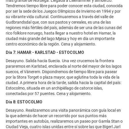
más grande de Noruega. Llegada a Lillehammer y almuerzo.
Tendremos tiempo libre para poder conocer esta ciudad, conocida
por ser la sede de los Juegos Olímpicos de Invierno en 1994 y por
su vibrante vida cultural. Continuaremos a través del valle de
Gudbrandsdal que, con sus pastos y cereales, es una de las
regiones más fértiles del país, además de ser una de las cunas del
rico folklore noruego, hasta llegar a nuestro hotel en Hamar, la
ciudad más grande del lago Mjøsa y hoy en día un importante
centro económico de la región. Cena y alojamiento.
Día 7: HAMAR - KARLSTAD - ESTOCOLMO
Desayuno. Salida hacia Suecia. Una vez crucemos la frontera
pararemos en Karlstad, enclavada al norte del mayor de los lagos
suecos, el Vänerem. Dispondremos de tiempo libre para pasear
por la Stora Torget o plaza mayor, que aglutina toda la vida de la
ciudad. A primera hora de la tarde, salida hacia la capital del país:
Estocolmo, situada en un archipiélago de catorce islas,
conectadas por 57 puentes. Cena y alojamiento.
Día 8: ESTOCOLMO
Desayuno. Realizaremos una visita panorámica con guía local en
la que además de hacer un recorrido por sus puntos más
importantes en autobús, realizaremos un paseo por Gamla Stan o
Ciudad Vieja, cuatro islas unidas entre sí sobre las que Bigerl Jarl