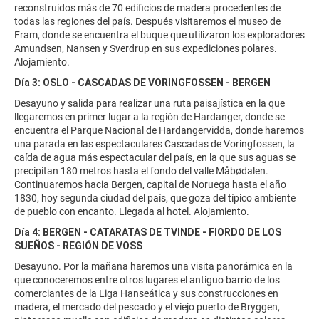
reconstruidos más de 70 edificios de madera procedentes de
todas las regiones del país. Después visitaremos el museo de
Fram, donde se encuentra el buque que utilizaron los exploradores
Amundsen, Nansen y Sverdrup en sus expediciones polares.
Alojamiento.
Día 3: OSLO - CASCADAS DE VORINGFOSSEN - BERGEN
Desayuno y salida para realizar una ruta paisajística en la que
llegaremos en primer lugar a la región de Hardanger, donde se
encuentra el Parque Nacional de Hardangervidda, donde haremos
una parada en las espectaculares Cascadas de Voringfossen, la
caída de agua más espectacular del país, en la que sus aguas se
precipitan 180 metros hasta el fondo del valle Måbødalen.
Continuaremos hacia Bergen, capital de Noruega hasta el año
1830, hoy segunda ciudad del país, que goza del típico ambiente
de pueblo con encanto. Llegada al hotel. Alojamiento.
Día 4: BERGEN - CATARATAS DE TVINDE - FIORDO DE LOS
SUEÑOS - REGIÓN DE VOSS
Desayuno. Por la mañana haremos una visita panorámica en la
que conoceremos entre otros lugares el antiguo barrio de los
comerciantes de la Liga Hanseática y sus construcciones en
madera, el mercado del pescado y el viejo puerto de Bryggen,