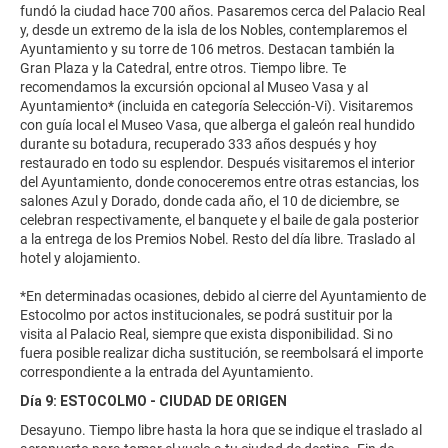
fundó la ciudad hace 700 años. Pasaremos cerca del Palacio Real
y, desde un extremo de la isla de los Nobles, contemplaremos el
Ayuntamiento y su torre de 106 metros. Destacan también la
Gran Plaza y la Catedral, entre otros. Tiempo libre. Te
recomendamos la excursión opcional al Museo Vasa y al
Ayuntamiento* (incluida en categoría Selección-Vi). Visitaremos
con guía local el Museo Vasa, que alberga el galeón real hundido
durante su botadura, recuperado 333 años después y hoy
restaurado en todo su esplendor. Después visitaremos el interior
del Ayuntamiento, donde conoceremos entre otras estancias, los
salones Azul y Dorado, donde cada año, el 10 de diciembre, se
celebran respectivamente, el banquete y el baile de gala posterior
a la entrega de los Premios Nobel. Resto del día libre. Traslado al
hotel y alojamiento.
*En determinadas ocasiones, debido al cierre del Ayuntamiento de
Estocolmo por actos institucionales, se podrá sustituir por la
visita al Palacio Real, siempre que exista disponibilidad. Si no
fuera posible realizar dicha sustitución, se reembolsará el importe
correspondiente a la entrada del Ayuntamiento.
Día 9: ESTOCOLMO - CIUDAD DE ORIGEN
Desayuno. Tiempo libre hasta la hora que se indique el traslado al