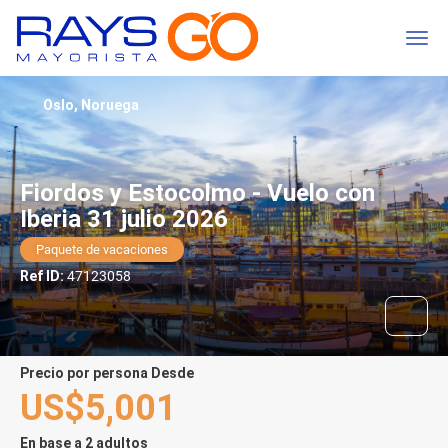
Oslo, Noruega
Fiordos y Estocolmo - Vuelo con
Iberia 31 julio 2026
Paquete de vacaciones
Ref ID:
47123058
precio por persona Desde
US$5,001
En base a 2 adultos