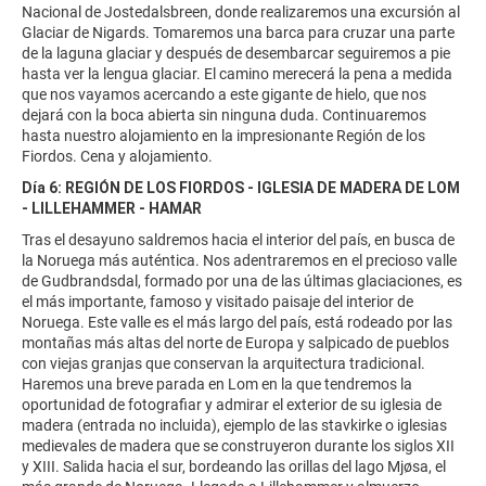
Nacional de Jostedalsbreen, donde realizaremos una excursión al
Glaciar de Nigards. Tomaremos una barca para cruzar una parte
de la laguna glaciar y después de desembarcar seguiremos a pie
hasta ver la lengua glaciar. El camino merecerá la pena a medida
que nos vayamos acercando a este gigante de hielo, que nos
dejará con la boca abierta sin ninguna duda. Continuaremos
hasta nuestro alojamiento en la impresionante Región de los
Fiordos. Cena y alojamiento.
Día 6: REGIÓN DE LOS FIORDOS - IGLESIA DE MADERA DE LOM
- LILLEHAMMER - HAMAR
Tras el desayuno saldremos hacia el interior del país, en busca de
la Noruega más auténtica. Nos adentraremos en el precioso valle
de Gudbrandsdal, formado por una de las últimas glaciaciones, es
el más importante, famoso y visitado paisaje del interior de
Noruega. Este valle es el más largo del país, está rodeado por las
montañas más altas del norte de Europa y salpicado de pueblos
con viejas granjas que conservan la arquitectura tradicional.
Haremos una breve parada en Lom en la que tendremos la
oportunidad de fotografiar y admirar el exterior de su iglesia de
madera (entrada no incluida), ejemplo de las stavkirke o iglesias
medievales de madera que se construyeron durante los siglos XII
y XIII. Salida hacia el sur, bordeando las orillas del lago Mjøsa, el