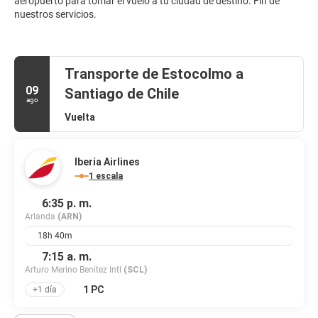
aeropuerto para tomar el vuelo a tu ciudad de destino. Fin de
nuestros servicios.
Transporte de Estocolmo a
09
Santiago de Chile
ago
Vuelta
Iberia Airlines
1 escala
6:35 p. m.
Arlanda
(ARN)
18h 40m
7:15 a. m.
Arturo Merino Benitez Intl
(SCL)
1 PC
+1 día