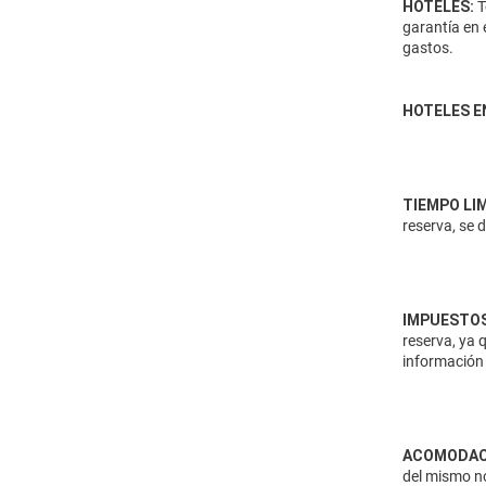
HOTELES:
T
garantía en 
gastos.
HOTELES E
TIEMPO LI
reserva, se 
IMPUESTOS
reserva, ya 
información 
ACOMODAC
del mismo no