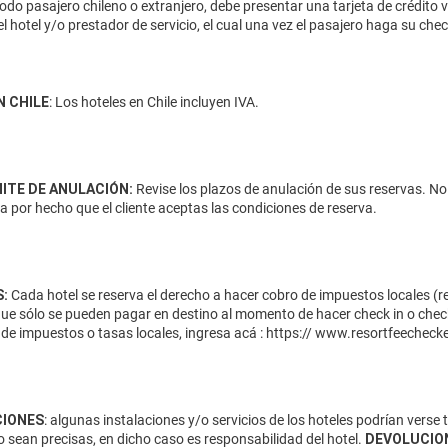
odo pasajero chileno o extranjero, debe presentar una tarjeta de crédito 
el hotel y/o prestador de servicio, el cual una vez el pasajero haga su ch
N CHILE
: Los hoteles en Chile incluyen IVA.
MITE DE ANULACIÓN:
Revise los plazos de anulación de sus reservas. No
da por hecho que el cliente aceptas las condiciones de reserva.
:
Cada hotel se reserva el derecho a hacer cobro de impuestos locales (res
que sólo se pueden pagar en destino al momento de hacer check in o check
de impuestos o tasas locales, ingresa acá :
https:// www.resortfeecheck
IONES
: algunas instalaciones y/o servicios de los hoteles podrían verse
 sean precisas, en dicho caso es responsabilidad del hotel.
DEVOLUCIO