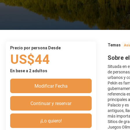
Temas
Asi
precio por persona Desde
US$44
Sobre el
Situada en e
En base a 2 adultos
de personas
urbanos y co
Pekín es fam
Modificar Fecha
gubernamenta
referencia e
principales 
Continuar y reservar
Palacio y es
antiguos, ll
más importa
¡Lo quiero!
Sitios de gr
Juegos Olímp