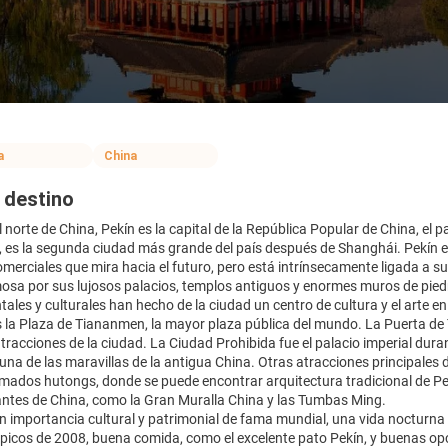
a
China
 destino
l norte de China, Pekín es la capital de la República Popular de China, 
, es la segunda ciudad más grande del país después de Shanghái. Pekín 
merciales que mira hacia el futuro, pero está intrínsecamente ligada a s
osa por sus lujosos palacios, templos antiguos y enormes muros de piedr
les y culturales han hecho de la ciudad un centro de cultura y el arte en
s la Plaza de Tiananmen, la mayor plaza pública del mundo. La Puerta de
atracciones de la ciudad. La Ciudad Prohibida fue el palacio imperial dur
 una de las maravillas de la antigua China. Otras atracciones principales d
amados hutongs, donde se puede encontrar arquitectura tradicional de Pe
ntes de China, como la Gran Muralla China y las Tumbas Ming.
an importancia cultural y patrimonial de fama mundial, una vida nocturn
icos de 2008, buena comida, como el excelente pato Pekín, y buenas opc