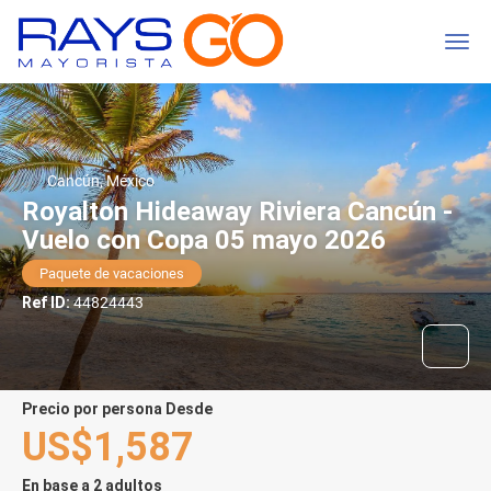
Cancún, México
Royalton Hideaway Riviera Cancún -
Vuelo con Copa 05 mayo 2026
Paquete de vacaciones
Ref ID:
44824443
precio por persona Desde
US$1,587
En base a 2 adultos