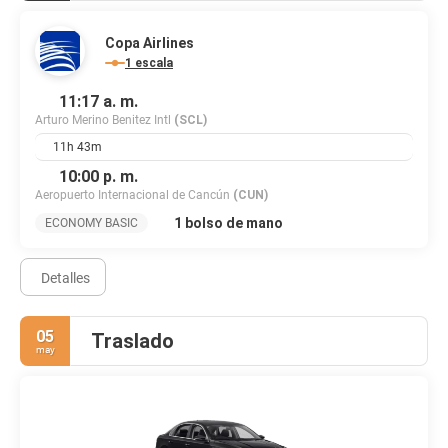
Copa Airlines
1 escala
11:17 a. m.
Arturo Merino Benitez Intl
(SCL)
11h 43m
10:00 p. m.
Aeropuerto Internacional de Cancún
(CUN)
1 bolso de mano
ECONOMY BASIC
Detalles
05
Traslado
may