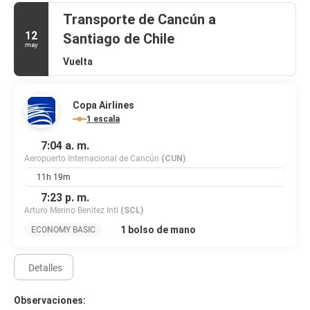
junto a la piscina para tomar un refresco. Se ofrece un desayuno
bufé gratuito todos los días de 07:00 a 11:00.
Transporte de Cancún a
12
Santiago de Chile
Tendrás un centro de negocios, check-in exprés y check-out exprés
may
a tu disposición. Hay un aparcamiento con asistencia gratuito
Vuelta
disponible.
Copa Airlines
1 escala
7:04 a. m.
Aeropuerto Internacional de Cancún
(CUN)
11h 19m
7:23 p. m.
Arturo Merino Benitez Intl
(SCL)
1 bolso de mano
ECONOMY BASIC
Detalles
Observaciones: