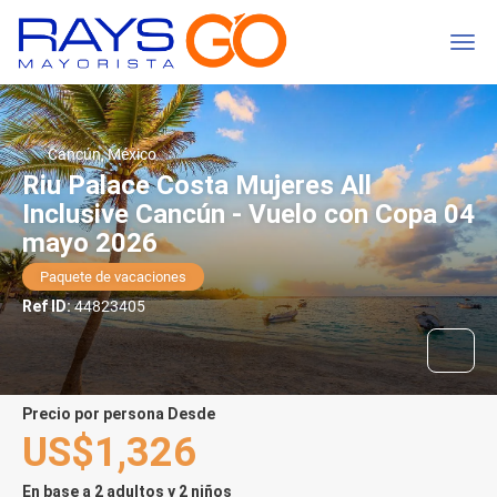
Cancún, México
Riu Palace Costa Mujeres All
Inclusive Cancún - Vuelo con Copa 04
mayo 2026
Paquete de vacaciones
Ref ID:
44823405
precio por persona Desde
US$1,326
En base a 2 adultos y 2 niños