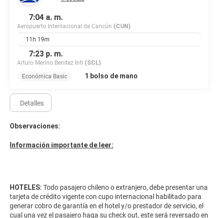
asistencia gratuito disponible.
7:04 a. m.
Aeropuerto Internacional de Cancún
(CUN)
11h 19m
7:23 p. m.
Arturo Merino Benitez Intl
(SCL)
1 bolso de mano
Económica Basic
Detalles
Observaciones:
Información importante de leer:
HOTELES:
Todo pasajero chileno o extranjero, debe presentar una
tarjeta de crédito vigente con cupo internacional habilitado para
generar cobro de garantía en el hotel y/o prestador de servicio, el
cual una vez el pasajero haga su check out, este será reversado en