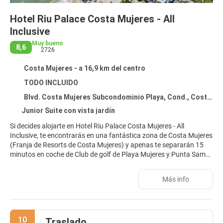
Hotel Riu Palace Costa Mujeres - All
Inclusive
Muy bueno
8,6
2726
Costa Mujeres - a 16,9 km del centro
TODO INCLUIDO
Blvd. Costa Mujeres Subcondominio Playa, Cond., Costa Mujeres 77400
Junior Suite con vista jardín
Si decides alojarte en Hotel Riu Palace Costa Mujeres - All
Inclusive, te encontrarás en una fantástica zona de Costa Mujeres
(Franja de Resorts de Costa Mujeres) y apenas te separarán 15
minutos en coche de Club de golf de Playa Mujeres y Punta Sam
Ferry Terminal. Además, este alojamiento con todo incluido se
encuentra a 24,6 km de Playa Langosta y a 32,5 km de Playas de
Más info
la zona hotelera.
Relájate en el spa completo, que ofrece masajes y tratamientos
faciales. La diversión está asegurada en este alojamiento, que
10
Traslado
ofrece 5 piscinas al aire libre, un parque acuático de acceso