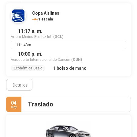
Copa Airlines
1 escala
11:17 a. m.
Arturo Merino Benitez Intl
(SCL)
11h 43m
10:00 p. m.
Aeropuerto Internacional de Cancún
(CUN)
1 bolso de mano
Económica Basic
Detalles
04
Traslado
may