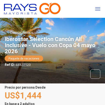
Cancún, México
Iberostar Selection Cancún All
Inclusive - Vuelo con Copa 04 mayo
2026
Paquete de vacaciones
Ref ID:
44822523
precio por persona Desde
US$1,444
En base a 2 adultos