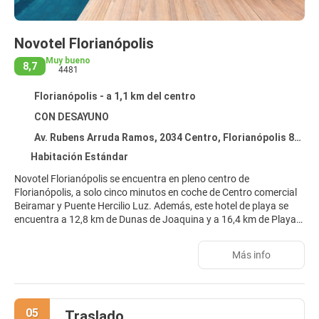
Novotel Florianópolis
Muy bueno
8,7
4481
Florianópolis - a 1,1 km del centro
CON DESAYUNO
Av. Rubens Arruda Ramos, 2034 Centro, Florianópolis 88015-700
Habitación Estándar
Novotel Florianópolis se encuentra en pleno centro de
Florianópolis, a solo cinco minutos en coche de Centro comercial
Beiramar y Puente Hercilio Luz. Además, este hotel de playa se
encuentra a 12,8 km de Dunas de Joaquina y a 16,4 km de Playa
Mole.
Más info
Relájate en el spa completo, que ofrece masajes. La diversión está
asegurada en este alojamiento, que ofrece una piscina al aire libre
y gimnasio. Otros servicios de este hotel incluyen conexión a
Internet wifi gratis, una zona recreativa o sala de juegos y una
05
Traslado
televisión en la zona común.