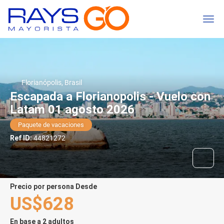
Florianópolis, Brasil
Escapada a Florianopolis - Vuelo con
Latam 01 agosto 2026
Paquete de vacaciones
Ref ID:
44821272
precio por persona Desde
US$628
En base a 2 adultos