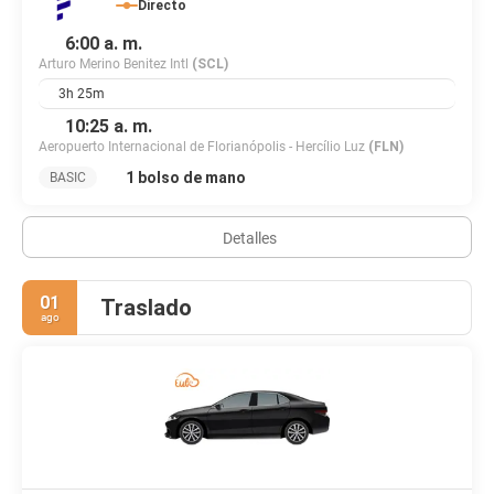
Directo
6:00 a. m.
Arturo Merino Benitez Intl
(SCL)
3h 25m
10:25 a. m.
Aeropuerto Internacional de Florianópolis - Hercílio Luz
(FLN)
1 bolso de mano
BASIC
Detalles
01
Traslado
ago