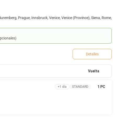
Nuremberg, Prague, Innsbruck, Venice, Venice (Province), Siena, Rome,
opcionales)
Detalles
Vuelta
1 PC
+1 día
STANDARD