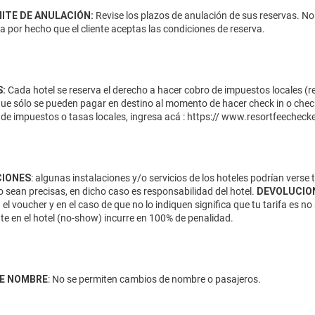
MITE DE ANULACIÓN:
Revise los plazos de anulación de sus reservas. No
da por hecho que el cliente aceptas las condiciones de reserva.
:
Cada hotel se reserva el derecho a hacer cobro de impuestos locales (res
que sólo se pueden pagar en destino al momento de hacer check in o check
de impuestos o tasas locales, ingresa acá :
https:// www.resortfeecheck
IONES
: algunas instalaciones y/o servicios de los hoteles podrían verse
 sean precisas, en dicho caso es responsabilidad del hotel.
DEVOLUCIO
 el voucher y en el caso de que no lo indiquen significa que tu tarifa es
te en el hotel (no-show) incurre en 100% de penalidad.
E NOMBRE
: No se permiten cambios de nombre o pasajeros.