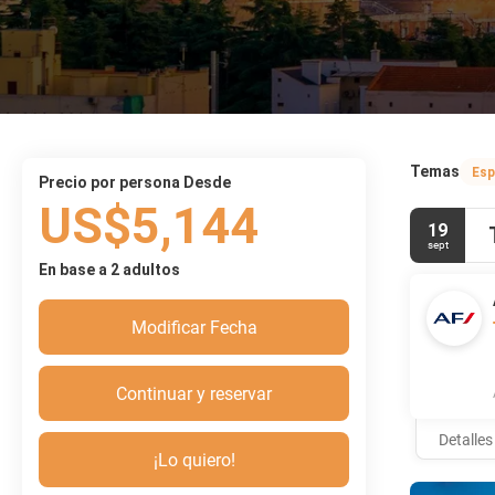
Temas
Esp
precio por persona Desde
US$5,144
19
sept
En base a 2 adultos
Modificar Fecha
Continuar y reservar
Detalles
¡Lo quiero!