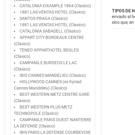
CATALONIA EIXAMPLE 1864 (Clasico)
TIPOS DE 
1881 LAS VENTAS HOTEL (Clasico)
enviado al h
SANTOS PRAGA (Clasico)
sino que, en
1881 LAS VENTAS HOTEL (Clasico)
CATALONIA SABADELL (Clasico)
APPART CITY BORDEAUX CENTRE
(Clasico)
TENEO APPARTHOTEL BEGLES
(Clasico)
CAMPANILE BURDEOS LE LAC
(Clasico)
IBIS CANNES MANDELIEU (Clasico)
HOLLYWOOD CANNES (ex Kyriad
Cannes Mandelieu) (Clasico)
BEST WESTERN METZ CENTRE GARE
(Clasico)
BEST WESTERN PLUS METZ
TECHNOPOLE (Clasico)
CAMPANILE PARIS OUEST NANTERRE
LA DEFENSE (Clasico)
IBIS PARIS LA DEFENSE COURBEVOIE