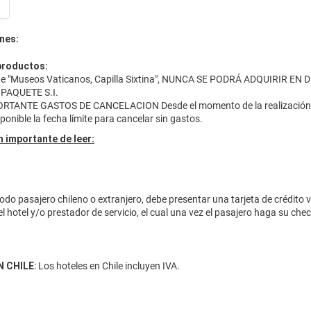
nes:
productos:
 de "Museos Vaticanos, Capilla Sixtina", NUNCA SE PODRÁ ADQUIRIR EN D
 PAQUETE S.I.
TANTE GASTOS DE CANCELACION Desde el momento de la realización de la
ponible la fecha límite para cancelar sin gastos.
 importante de leer:
odo pasajero chileno o extranjero, debe presentar una tarjeta de crédito 
el hotel y/o prestador de servicio, el cual una vez el pasajero haga su ch
N CHILE
: Los hoteles en Chile incluyen IVA.