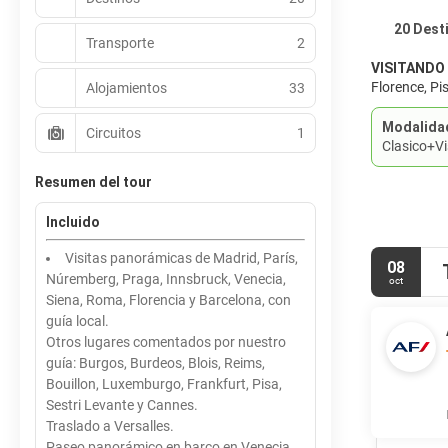
20 Dest
Transporte
2
VISITANDO
Florence, Pi
Alojamientos
33
Modalida
Circuitos
1
Clasico+Vi
Resumen del tour
Incluido
Visitas panorámicas de Madrid, París,
08
Núremberg, Praga, Innsbruck, Venecia,
oct
Siena, Roma, Florencia y Barcelona, con
guía local.
Otros lugares comentados por nuestro
guía: Burgos, Burdeos, Blois, Reims,
Bouillon, Luxemburgo, Frankfurt, Pisa,
Sestri Levante y Cannes.
Traslado a Versalles.
Paseo panorámico en barco en Venecia.