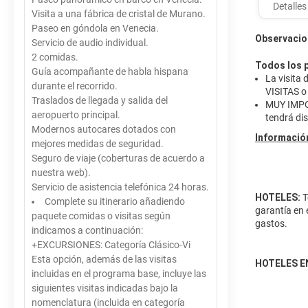
Detalles
Visita a una fábrica de cristal de Murano.
Paseo en góndola en Venecia.
Observacio
Servicio de audio individual.
2 comidas.
Todos los 
Guía acompañante de habla hispana
La visita
durante el recorrido.
VISITAS o
Traslados de llegada y salida del
MUY IMPOR
aeropuerto principal.
tendrá dis
Modernos autocares dotados con
Información
mejores medidas de seguridad.
Seguro de viaje (coberturas de acuerdo a
nuestra web).
Servicio de asistencia telefónica 24 horas.
HOTELES:
T
Complete su itinerario añadiendo
garantía en 
paquete comidas o visitas según
gastos.
indicamos a continuación:
+EXCURSIONES: Categoría Clásico-Vi
Esta opción, además de las visitas
HOTELES E
incluidas en el programa base, incluye las
siguientes visitas indicadas bajo la
nomenclatura (incluida en categoría