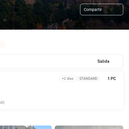
Compartir
Salida
1 PC
+2 días
STANDARD
AD)