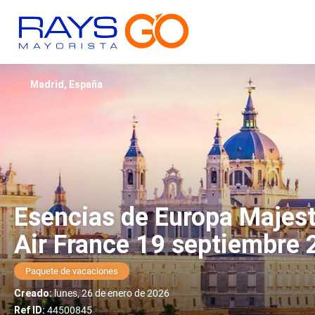
Madrid, España
Esencias de Europa Majest
Air France 19 septiembre
Paquete de vacaciones
Creado:
lunes, 26 de enero de 2026
Ref ID:
44500845