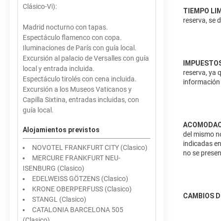
Clásico-Vi):
TIEMPO LI
reserva, se 
Madrid nocturno con tapas.
Espectáculo flamenco con copa.
Iluminaciones de París con guía local.
Excursión al palacio de Versalles con guía
IMPUESTOS
local y entrada incluida.
reserva, ya 
Espectáculo tirolés con cena incluida.
información 
Excursión a los Museos Vaticanos y
Capilla Sixtina, entradas incluidas, con
guía local.
ACOMODAC
Alojamientos previstos
del mismo no
indicadas en
NOVOTEL FRANKFURT CITY (Clasico)
no se presen
MERCURE FRANKFURT NEU-
ISENBURG (Clasico)
EDELWEISS GÖTZENS (Clasico)
KRONE OBERPERFUSS (Clasico)
CAMBIOS D
STANGL (Clasico)
CATALONIA BARCELONA 505
(Clasico)