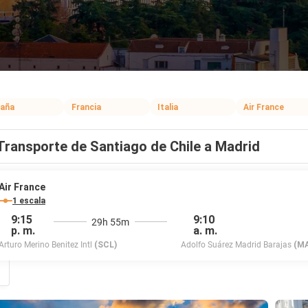
aña
Francia
Italia
Air France
Transporte de Santiago de Chile a Madrid
Air France
1 escala
9:15
9:10
29h 55m
p. m.
a. m.
Arturo Merino Benitez Intl
(SCL)
Adolfo Suárez Madrid Barajas
(M