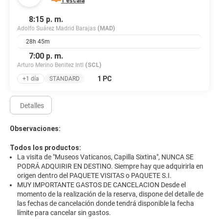
1 escala
8:15 p. m.
Adolfo Suárez Madrid Barajas
(MAD)
28h 45m
7:00 p. m.
Arturo Merino Benitez Intl
(SCL)
1 PC
+1 día
STANDARD
Detalles
Observaciones:
Todos los productos:
La visita de "Museos Vaticanos, Capilla Sixtina", NUNCA SE
PODRÁ ADQUIRIR EN DESTINO. Siempre hay que adquirirla en
origen dentro del PAQUETE VISITAS o PAQUETE S.I.
MUY IMPORTANTE GASTOS DE CANCELACION Desde el
momento de la realización de la reserva, dispone del detalle de
las fechas de cancelación donde tendrá disponible la fecha
límite para cancelar sin gastos.