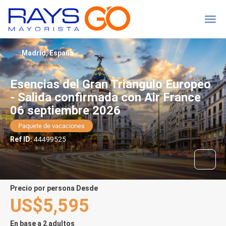
Madrid, España
Esencias del Gran Triangulo Europeo
- Salida confirmada con Air France
06 septiembre 2026
Paquete de vacaciones
Ref ID:
44499525
precio por persona Desde
US$5,595
En base a 2 adultos