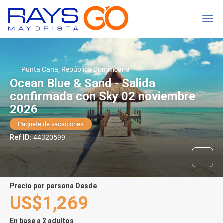
Punta Cana, República Dominicana
Ocean Blue & Sand - Salida
confirmada con Sky 02 noviembre
2026
Paquete de vacaciones
Ref ID:
44320599
precio por persona Desde
US$1,269
En base a 2 adultos