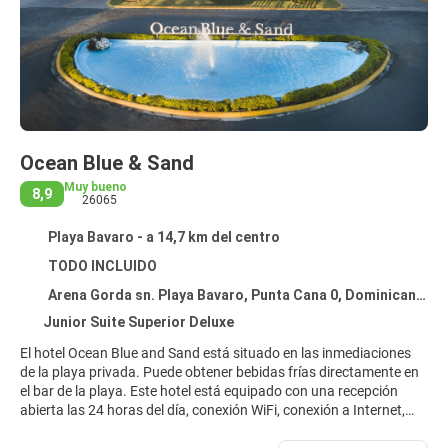
Ocean Blue & Sand
Muy bueno
8,9
26065
Playa Bavaro - a 14,7 km del centro
TODO INCLUIDO
Arena Gorda sn. Playa Bavaro, Punta Cana 0, Dominican Republic, Playa Bavaro
Junior Suite Superior Deluxe
El hotel Ocean Blue and Sand está situado en las inmediaciones
de la playa privada. Puede obtener bebidas frías directamente en
el bar de la playa. Este hotel está equipado con una recepción
abierta las 24 horas del día, conexión WiFi, conexión a Internet,
una pequeña tienda para sus compras, un jacuzzi y
aparcamiento. En la parte exterior del establecimiento, junto a un