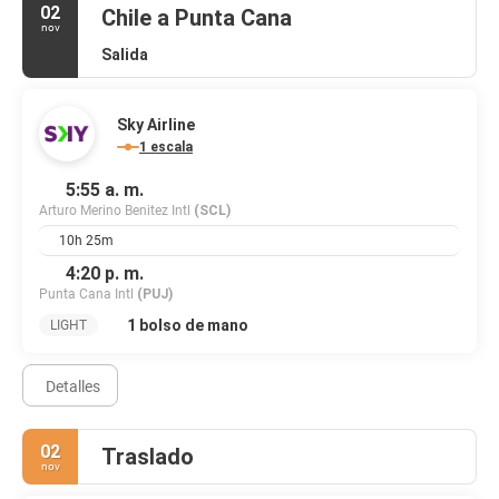
02
Chile a Punta Cana
nov
Salida
Sky Airline
1 escala
5:55 a. m.
Arturo Merino Benitez Intl
(SCL)
10h 25m
4:20 p. m.
Punta Cana Intl
(PUJ)
1 bolso de mano
LIGHT
Detalles
02
Traslado
nov