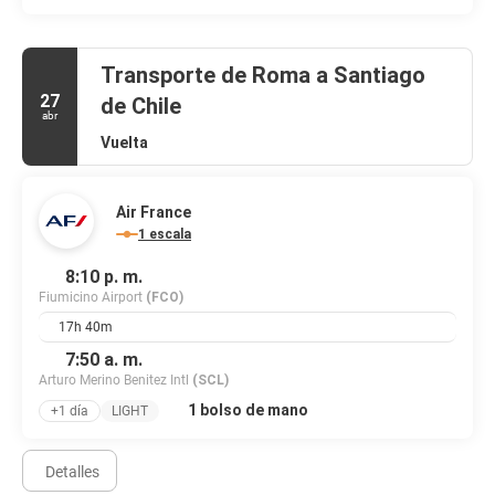
equipaje y una caja fuerte en recepción a tu disposición. Se ofrece
servicio de transporte al aeropuerto (ida y vuelta) de pago
disponible 24 horas.
Transporte de Roma a Santiago
27
de Chile
abr
Vuelta
Air France
1 escala
8:10 p. m.
Fiumicino Airport
(FCO)
17h 40m
7:50 a. m.
Arturo Merino Benitez Intl
(SCL)
1 bolso de mano
+1 día
LIGHT
Detalles