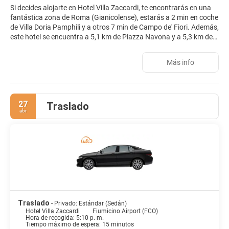
Si decides alojarte en Hotel Villa Zaccardi, te encontrarás en una
fantástica zona de Roma (Gianicolense), estarás a 2 min en coche
de Villa Doria Pamphili y a otros 7 min de Campo de' Fiori. Además,
este hotel se encuentra a 5,1 km de Piazza Navona y a 5,3 km de
Panteón.
Más info
Con una terraza y jardín donde descansar y comodidades como
conexión a Internet wifi gratis, ¡no te faltará de nada! Encontrarás
además servicios de conserjería y un salón de eventos.
27
Traslado
Te sentirás como en tu propia casa en cualquiera de las 41
abr
habitaciones con aire acondicionado, minibar y televisión LCD.
Mantén el contacto con los tuyos gracias a la la conexión wifi
gratis. El baño privado con ducha está provisto de artículos de
higiene personal gratuitos y bidés. Entre las comodidades, se
incluyen caja fuerte, escritorio y teléfono.
El restaurante Giano Bistrot de este hotel ofrece una deliciosa
cena, aunque también tienes una cafetería. Qué mejor forma de
acabar el día que con una bebida en el bar o lounge. Se ofrece un
desayuno bufé gratuito todos los días de 07:30 a 09:30.
Traslado
- Privado: Estándar (Sedán)
Hotel Villa Zaccardi
Fiumicino Airport (FCO)
Hora de recogida: 5:10 p. m.
Tendrás un servicio de recepción las 24 horas, consigna de
Tiempo máximo de espera: 15 minutos