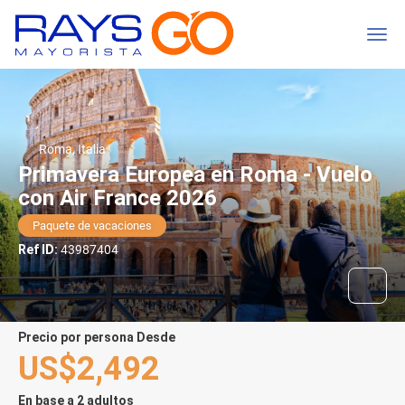
Roma, Italia
Primavera Europea en Roma - Vuelo
con Air France 2026
Paquete de vacaciones
Ref ID:
43987404
precio por persona Desde
US$2,492
En base a 2 adultos