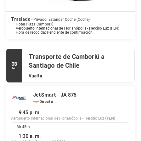
Si quieres tomar una deliciosa cena, encontrarás numerosas
opciones deliciosas en Dom Alberto, un restaurante especializado
en cocina internacional, aunque también puedes llamar al servicio
Traslado
- Privado: Estándar Coche (Coche)
de habitaciones con horario limitado. Qué mejor forma de acabar
Hotel Plaza Camboriú
el día que con una bebida en el bar o lounge.
Aeropuerto Internacional de Florianópolis - Hercílio Luz (FLN)
Hora de recogida: Pendiente de confirmación
Tendrás un servicio de recepción las 24 horas, consigna de
equipaje y una lavandería a tu disposición.
Transporte de Camboriú a
08
Santiago de Chile
feb
Vuelta
JetSmart - JA 875
Directo
9:45 p. m.
Aeropuerto Internacional de Florianópolis - Hercílio Luz
(FLN)
3h 45m
1:30 a. m.