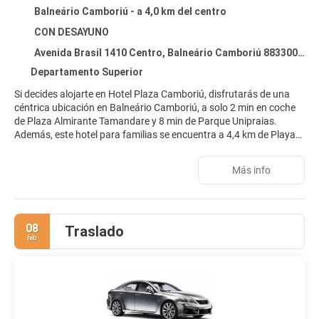
Balneário Camboriú - a 4,0 km del centro
CON DESAYUNO
Avenida Brasil 1410 Centro, Balneário Camboriú 88330048
Departamento Superior
Si decides alojarte en Hotel Plaza Camboriú, disfrutarás de una
céntrica ubicación en Balneário Camboriú, a solo 2 min en coche
de Plaza Almirante Tamandare y 8 min de Parque Unipraias.
Además, este hotel para familias se encuentra a 4,4 km de Playa
Brava y a 8,4 km de Playa de Cabeçudas.
Más info
Sumérgete en una de las 2 piscinas cubiertas o disfruta de las
demás instalaciones recreativas, como un gimnasio, entre otras.
Encontrarás además conexión a Internet wifi gratis, una zona
recreativa o sala de juegos y una televisión en la zona común.
08
Traslado
feb
Te sentirás como en tu propia casa en cualquiera de las 167
habitaciones con aire acondicionado, minibar y Smart TV. La
conexión wifi gratis te mantendrá en contacto con los tuyos.
Además, podrás disfrutar de canales por cable. Entre las
comodidades, se incluyen caja fuerte, escritorio y teléfono.