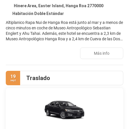
Hinere Area, Easter Island, Hanga Roa 2770000
Habitación Doble Estándar
Altiplanico Rapa Nui de Hanga Roa está junto al mar y a menos de
cinco minutos en coche de Museo Antropológico Sebastian
Englert y Ahu Tahai. Además, este hotel se encuentra a 2,3 km de
Museo Antropológico Hanga Roa y a 2,4 km de Cueva de las Dos
Ventanas.
Más info
No te pierdas instalaciones recreativas como una piscina al aire
libre o bicicletas de alquiler: ¡lo pasarás en grande! Encontrarás
además conexión a Internet wifi gratis, servicios de conserjería y
una tienda de recuerdos.
19
Traslado
sept
Te sentirás como en tu propia casa en cualquiera de las 16 con
decoraciones diferentes habitaciones. Las habitaciones disponen
de balcón. El baño privado con ducha está provisto de cabezal de
ducha tipo lluvia y artículos de higiene personal gratuitos. Entre
las comodidades, se incluyen caja fuerte y escritorio, además de
un servicio de limpieza disponible todos los días.
En Altiplanico Rapa Nui tienes un restaurante a tu disposición
para comer algo. Disfruta de un detalle de bienvenida gratuito