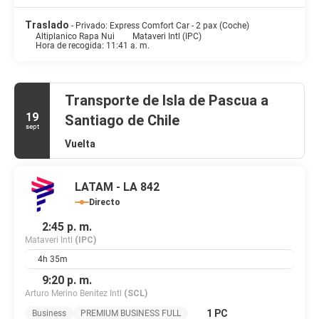
organizado por la recepción todos los días, donde podrás conocer
a otros huéspedes mientras tomas un bocado. Apaga la sed con
Traslado
- Privado: Express Comfort Car - 2 pax (Coche)
tu bebida favorita en el bar o lounge. Se ofrece un desayuno bufé
Altiplanico Rapa Nui
Mataveri Intl (IPC)
Hora de recogida: 11:41 a. m.
gratuito todos los días de 08:00 a 11:00.
Tendrás tintorería, consigna de equipaje y una lavandería a tu
disposición. Hay un aparcamiento sin asistencia gratuito
Transporte de Isla de Pascua a
disponible.
19
Santiago de Chile
sept
Vuelta
LATAM - LA 842
Directo
2:45 p. m.
Mataveri Intl
(IPC)
4h 35m
9:20 p. m.
Arturo Merino Benitez Intl
(SCL)
1 PC
Business
PREMIUM BUSINESS FULL