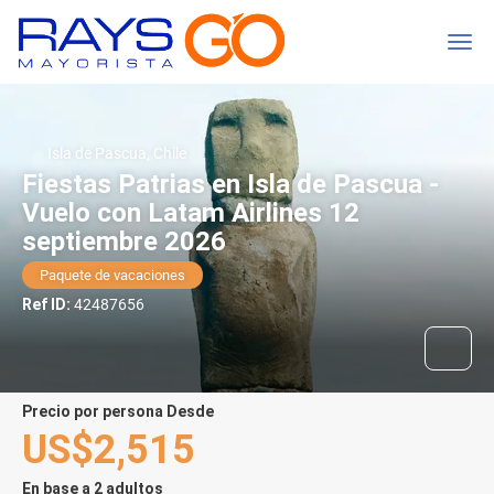
Isla de Pascua, Chile
Fiestas Patrias en Isla de Pascua -
Vuelo con Latam Airlines 12
septiembre 2026
Paquete de vacaciones
Ref ID:
42487656
precio por persona Desde
US$2,515
En base a 2 adultos