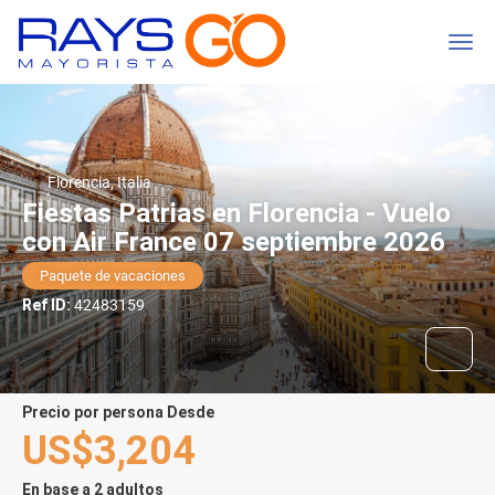
Florencia, Italia
Fiestas Patrias en Florencia - Vuelo
con Air France 07 septiembre 2026
Paquete de vacaciones
Ref ID:
42483159
precio por persona Desde
US$3,204
En base a 2 adultos