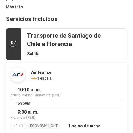
Más info
Servicios incluidos
Transporte de Santiago de
07
Chile a Florencia
sept
Salida
Air France
1 escala
10:10 a. m.
Arturo Merino Benitez Intl
(SCL)
16h 50m
9:00 a. m.
Florencia
(FLR)
1 bolso de mano
+1 día
ECONOMY LIGHT