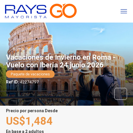
Roma, Italia
Vacaciones de Invierno en Roma -
Vuelo con Iberia 24 junio 2026
Paquete de vacaciones
Ref ID:
42274797
precio por persona Desde
US$1,484
En base a 2 adultos