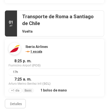
Transporte de Roma a Santiago
01
de Chile
jul
Vuelta
Iberia Airlines
1 escala
8:25 p. m.
Fiumicino Airport
(FCO)
17h
7:25 a. m.
Arturo Merino Benitez Intl
(SCL)
1 bolso de mano
+1 día
Basic
Detalles