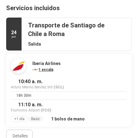
Servicios incluidos
Transporte de Santiago de
24
Chile a Roma
jun
Salida
Iberia Airlines
1 escala
10:40 a. m.
Arturo Merino Benitez Intl
(SCL)
18h 30m
11:10 a. m.
Fiumicino Airport
(FCO)
1 bolso de mano
+1 día
Basic
Detalles