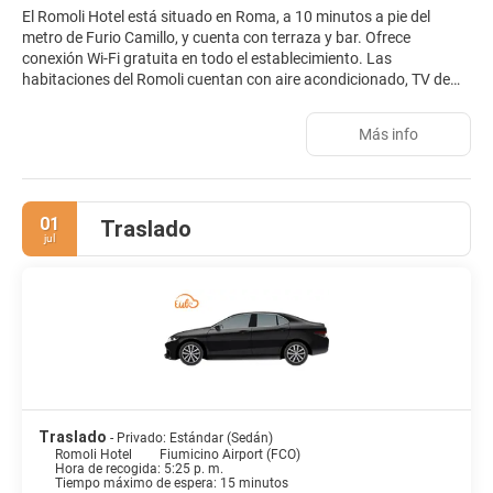
El Romoli Hotel está situado en Roma, a 10 minutos a pie del
metro de Furio Camillo, y cuenta con terraza y bar. Ofrece
conexión Wi-Fi gratuita en todo el establecimiento. Las
habitaciones del Romoli cuentan con aire acondicionado, TV de
pantalla plana, minibar, escritorio y baño privado con secador de
pelo y artículos de aseo gratuitos. Todos los días se sirve un
Más info
desayuno continental con productos dulces y salados. Hay varios
restaurantes y cafeterías a 5 minutos a pie. El establecimiento se
encuentra a 50 metros del parque Caffarella de Roma y a 20
minutos a pie de la estación de tren de Tuscolana.
01
Traslado
jul
Traslado
- Privado: Estándar (Sedán)
Romoli Hotel
Fiumicino Airport (FCO)
Hora de recogida: 5:25 p. m.
Tiempo máximo de espera: 15 minutos