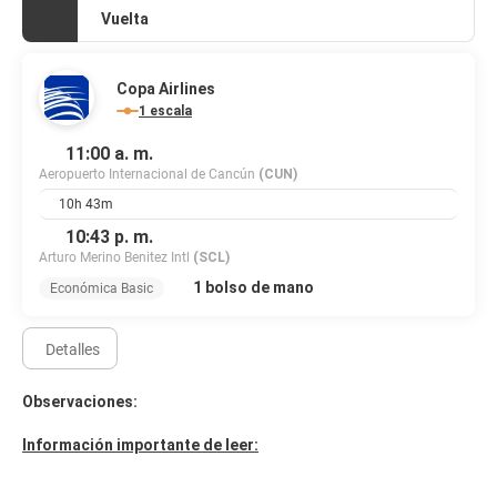
organizando un evento en Cancún? En este alojamiento tienes a
Vuelta
tu disposición 10126 metros cuadrados de espacio con zona para
conferencias y salas de reuniones. Pagando un pequeño
suplemento podrás aprovechar prestaciones como servicio de
Copa Airlines
transporte al aeropuerto (ida y vuelta) disponible 24 horas y
1 escala
aparcamiento con asistencia gratuito.
11:00 a. m.
Aeropuerto Internacional de Cancún
(CUN)
10h 43m
10:43 p. m.
Arturo Merino Benitez Intl
(SCL)
1 bolso de mano
Económica Basic
Detalles
Observaciones:
Información importante de leer: