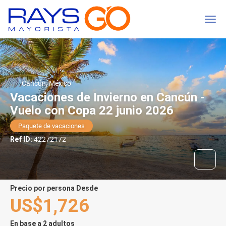
Cancún, México
Vacaciones de Invierno en Cancún -
Vuelo con Copa 22 junio 2026
Paquete de vacaciones
Ref ID:
42272172
precio por persona Desde
US$1,726
En base a 2 adultos