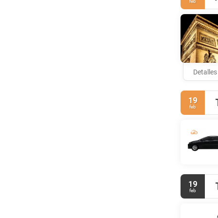
feb
higiene pers
Puedes disfr
habitaciones
de 06:30 a 1
Tendrás un c
en Saint-Den
Detalles
aparcamiento
19
feb
19
feb