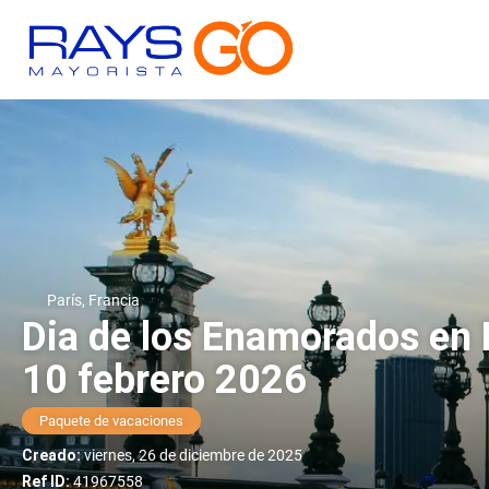
París, Francia
Dia de los Enamorados en P
10 febrero 2026
Paquete de vacaciones
Creado:
viernes, 26 de diciembre de 2025
Ref ID:
41967558