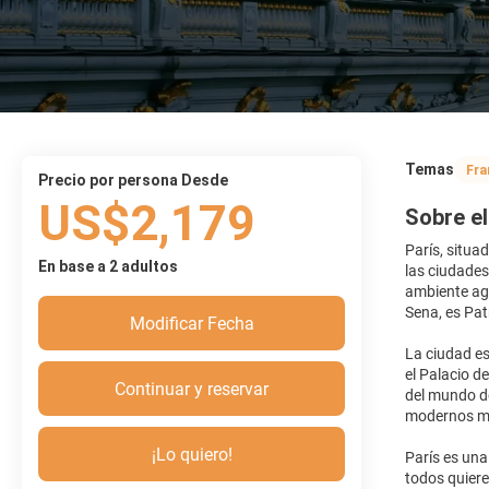
Temas
Fra
precio por persona Desde
US$2,179
Sobre el
París, situa
En base a 2 adultos
las ciudades
ambiente agr
Sena, es Pa
Modificar Fecha
La ciudad es
el Palacio d
Continuar y reservar
del mundo del
modernos más
¡Lo quiero!
París es una