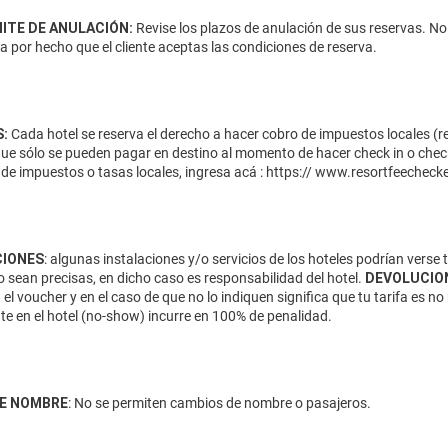
MITE DE ANULACIÓN:
Revise los plazos de anulación de sus reservas. No
da por hecho que el cliente aceptas las condiciones de reserva.
:
Cada hotel se reserva el derecho a hacer cobro de impuestos locales (res
que sólo se pueden pagar en destino al momento de hacer check in o check
de impuestos o tasas locales, ingresa acá :
https:// www.resortfeecheck
IONES
: algunas instalaciones y/o servicios de los hoteles podrían verse
 sean precisas, en dicho caso es responsabilidad del hotel.
DEVOLUCIO
 el voucher y en el caso de que no lo indiquen significa que tu tarifa es
te en el hotel (no-show) incurre en 100% de penalidad.
E NOMBRE
: No se permiten cambios de nombre o pasajeros.