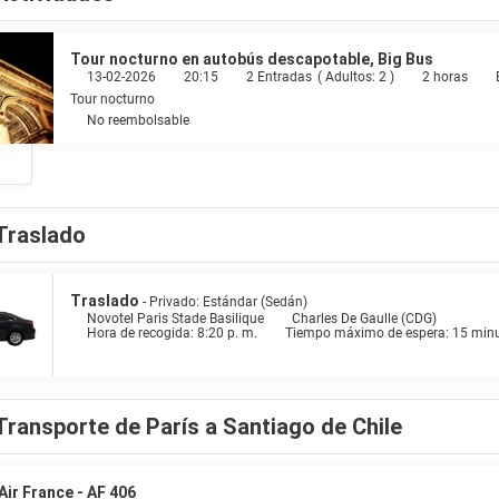
onal gratuitos y secadores de pelo. Entre las comodidades, se incluyen caja
utar de una deliciosa comida en el restaurante Le Gourmet bar Restaurant 
Tour nocturno en autobús descapotable, Big Bus
 con horario limitado. Qué mejor forma de acabar el día que con una bebid
13-02-2026
20:15
2 Entradas
(
Adultos: 2
)
2 horas
0:00 con un coste adicional.
Tour nocturno
No reembolsable
entro de negocios abierto las 24 horas, check-out exprés y periódicos gra
is? En este hotel tienes a tu disposición 300 metros cuadrados de espaci
 sin asistencia (de pago) disponible.
Traslado
Traslado
- Privado: Estándar (Sedán)
Novotel Paris Stade Basilique
Charles De Gaulle (CDG)
Hora de recogida: 8:20 p. m.
Tiempo máximo de espera: 15 min
Transporte de París a Santiago de Chile
Air France - AF 406