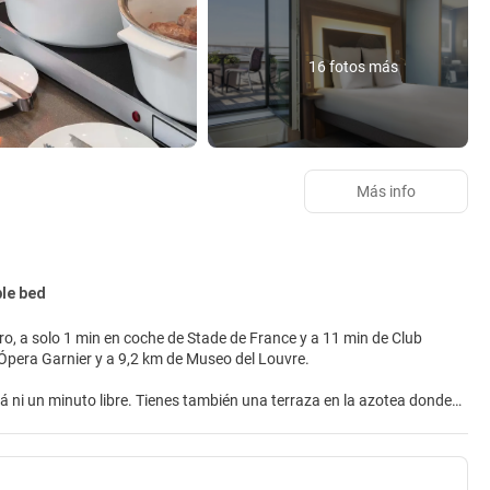
16 fotos más
Más info
le bed
ro, a solo 1 min en coche de Stade de France y a 11 min de Club
uentra a 8,6 km de Ópera Garnier y a 9,2 km de Museo del Louvre.
á ni un minuto libre. Tienes también una terraza en la azotea donde
servicios de conserjería y tiendas en el alojamiento.
ico y minibar. Para los momentos de ocio, tendrás una televisión de
El baño privado con bañera o ducha está provisto de artículos de