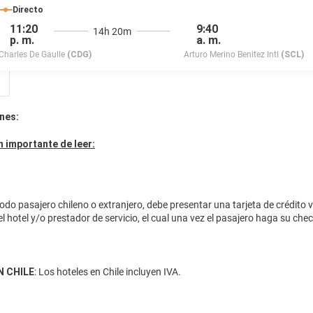
Directo
11:20
9:40
14h 20m
p. m.
a. m.
Charles De Gaulle
(CDG)
Arturo Merino Benitez Intl
(SCL)
nes:
 importante de leer:
odo pasajero chileno o extranjero, debe presentar una tarjeta de crédito 
el hotel y/o prestador de servicio, el cual una vez el pasajero haga su ch
N CHILE
: Los hoteles en Chile incluyen IVA.