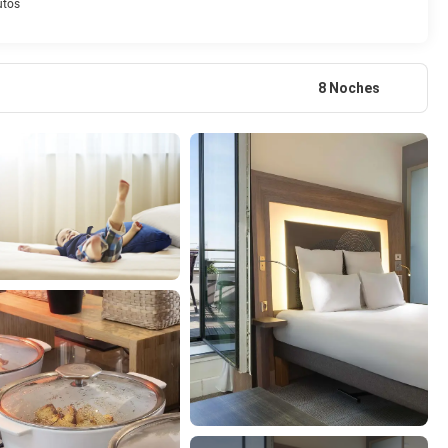
utos
8 Noches