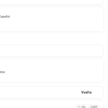
 fuerte, escritorio y teléfono.
de este hotel, que también tiene una cafetería y servicio de
a en el bar o lounge. Se ofrece un desayuno a la carta todos los días
Español
tuitos en el vestíbulo a tu disposición. ¿Estás organizando un evento
o con centro de conferencias y 7 salas de reuniones. Hay un
utos
Vuelta
+1 día
Light