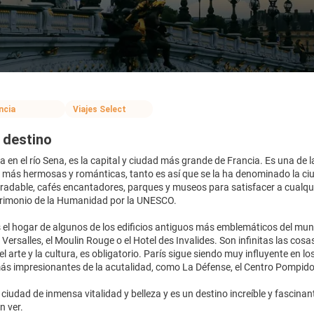
ncia
Viajes Select
 destino
da en el río Sena, es la capital y ciudad más grande de Francia. Es una 
 más hermosas y románticas, tanto es así que se la ha denominado la ci
adable, cafés encantadores, parques y museos para satisfacer a cualquier
trimonio de la Humanidad por la UNESCO.
 el hogar de algunos de los edificios antiguos más emblemáticos del mun
e Versalles, el Moulin Rouge o el Hotel des Invalides. Son infinitas las co
 arte y la cultura, es obligatorio. París sigue siendo muy influyente en lo
 impresionantes de la acutalidad, como La Défense, el Centro Pompidou,
 ciudad de inmensa vitalidad y belleza y es un destino increíble y fascinan