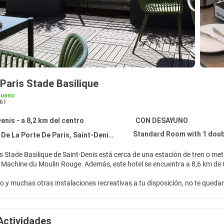
Paris Stade Basilique
bueno
61
enis - a 8,2 km del centro
CON DESAYUNO
Standard Room with 1 doub
De La Porte De Paris, Saint-Denis 93200
s Stade Basilique de Saint-Denis está cerca de una estación de tren o met
nocturno La Machine du Moulin Rouge. Además, este hotel se enc
 y muchas otras instalaciones recreativas a tu disposición, no te quedar
ontemplar el paisaje. Encontrarás también conexión a Internet wifi gratis, 
como en tu propia casa en cualquiera de las 156 habitaciones con frigoríf
Actividades
na con canales por satélite y conexión a Internet por cable y wifi gratis. 