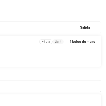
Salida
1 bolso de mano
+1 día
Light