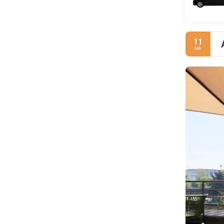
11
feb