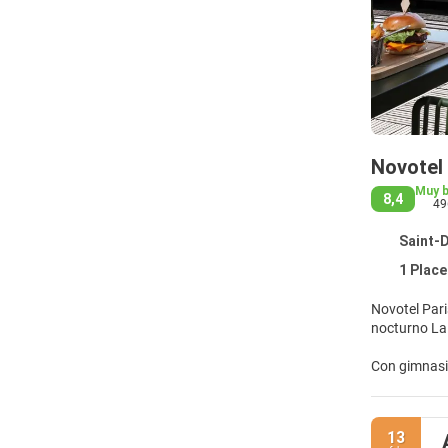
Novotel 
Muy 
8,4
49
Saint-D
1 Place 
Novotel Pari
Con gimnasio
sentarte a c
Te sentirás 
13
pantalla pla