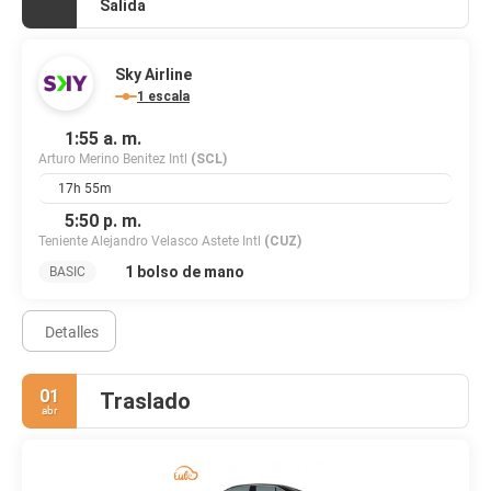
Salida
Sky Airline
1 escala
1:55 a. m.
Arturo Merino Benitez Intl
(SCL)
17h 55m
5:50 p. m.
Teniente Alejandro Velasco Astete Intl
(CUZ)
1 bolso de mano
BASIC
Detalles
01
Traslado
abr