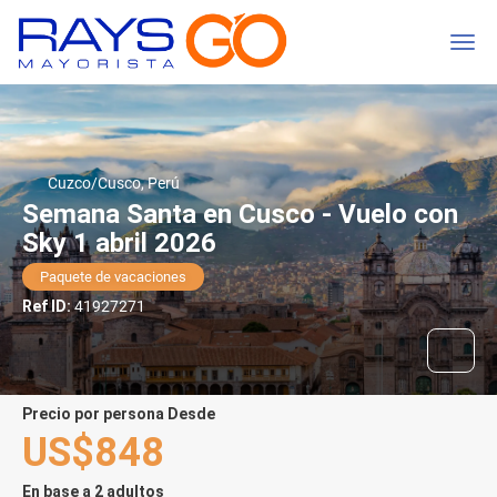
Cuzco/Cusco, Perú
Semana Santa en Cusco - Vuelo con
Sky 1 abril 2026
Paquete de vacaciones
Ref ID:
41927271
precio por persona Desde
US$848
En base a 2 adultos