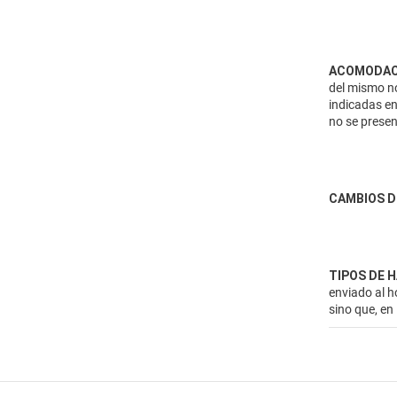
ACOMODAC
del mismo no
indicadas en
no se presen
CAMBIOS D
TIPOS DE 
enviado al h
sino que, en