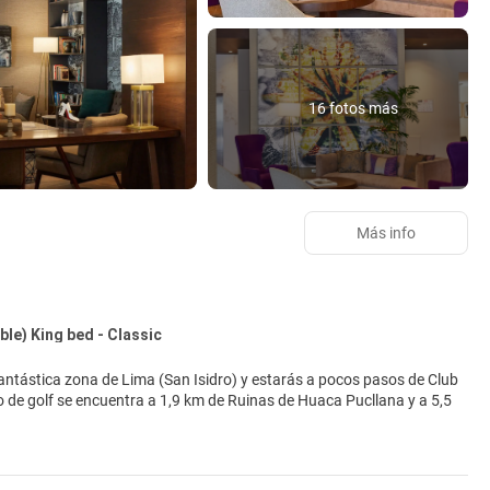
16 fotos más
Más info
le) King bed - Classic
cluyen gimnasio y bicicletas de alquiler. Encontrarás además conexión
rvicio de transporte (de pago) te llevará a la playa o al centro