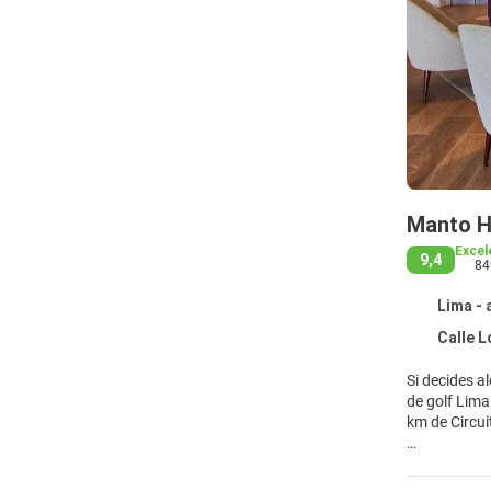
Manto Ho
Excel
9,4
84
Lima - 
Calle Lo
Si decides alojarte en Manto Hotel Li
de golf Lima y a apenas 3 min a pi
km de Circui
Relájate en 
a Internet wi