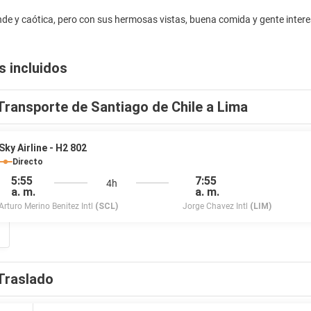
s incluidos
Transporte de Santiago de Chile a Lima
Sky Airline - H2 802
Directo
5:55
7:55
4h
a. m.
a. m.
Arturo Merino Benitez Intl
(SCL)
Jorge Chavez Intl
(LIM)
Traslado