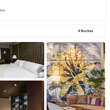
utos
4 Noches