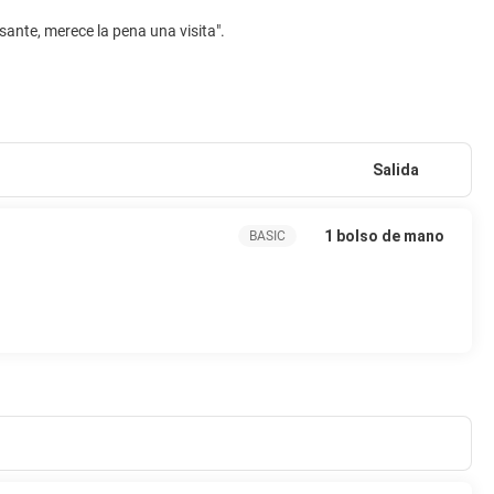
Salida
1 bolso de mano
BASIC