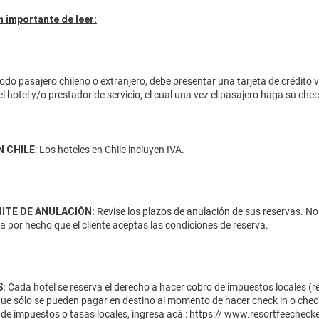
 importante de leer:
odo pasajero chileno o extranjero, debe presentar una tarjeta de crédito 
el hotel y/o prestador de servicio, el cual una vez el pasajero haga su ch
N CHILE
: Los hoteles en Chile incluyen IVA.
MITE DE ANULACIÓN:
Revise los plazos de anulación de sus reservas. No
da por hecho que el cliente aceptas las condiciones de reserva.
:
Cada hotel se reserva el derecho a hacer cobro de impuestos locales (res
que sólo se pueden pagar en destino al momento de hacer check in o check
de impuestos o tasas locales, ingresa acá :
https:// www.resortfeecheck