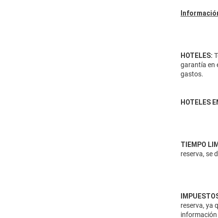
Información
HOTELES:
T
garantía en 
gastos.
HOTELES E
TIEMPO LI
reserva, se 
IMPUESTOS
reserva, ya 
información 