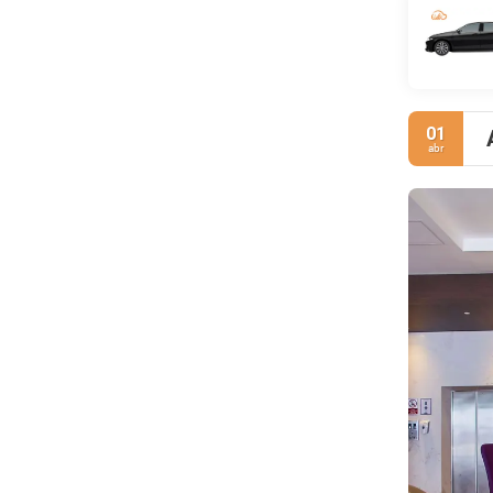
01
abr