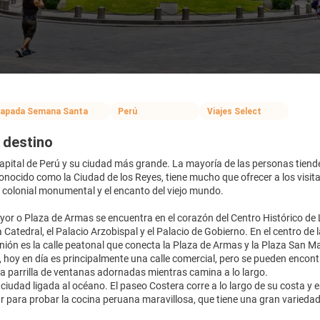
apada Semana Santa
Perú
Viajes Select
 destino
capital de Perú y su ciudad más grande. La mayoría de las personas tien
onocido como la Ciudad de los Reyes, tiene mucho que ofrecer a los visit
 colonial monumental y el encanto del viejo mundo.
or o Plaza de Armas se encuentra en el corazón del Centro Histórico de L
Catedral, el Palacio Arzobispal y el Palacio de Gobierno. En el centro de
Unión es la calle peatonal que conecta la Plaza de Armas y la Plaza San Ma
, hoy en día es principalmente una calle comercial, pero se pueden encon
 parrilla de ventanas adornadas mientras camina a lo largo.
ciudad ligada al océano. El paseo Costera corre a lo largo de su costa y
ar para probar la cocina peruana maravillosa, que tiene una gran varied