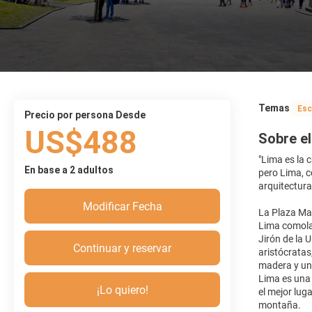
Temas
Esc
precio por persona Desde
US$488
Sobre el
"Lima es la 
En base a 2 adultos
pero Lima, c
arquitectura
Modificar Fecha
La Plaza May
Lima comola 
Jirón de la 
Continuar y reservar
aristócratas
madera y una
Lima es una 
¡Lo quiero!
el mejor lug
montaña.