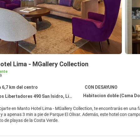
tel Lima - MGallery Collection
ente
9
a 6,7 km del centro
CON DESAYUNO
Habitacion doble (Cama Dob
s Libertadores 490 San Isidro, Lima 27
ma - MGallery Collection, te encontrarás en una fantástica zona de Lima (San Isidro) y estarás a pocos pasos de Club
e de Parque El Olivar. Además, este hotel con campo de golf se encuentra a 1,9 km de Ruinas de Huaca Pucllana y a 5,5
to de playas de la Costa Verde.
la playa privada o aprovecha las demás instalaciones recreativas, que in
fi gratis, servicios de conserjería y servicio de celebración de bodas. El se