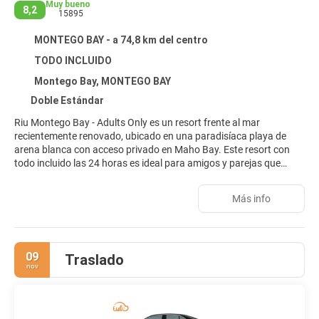
Muy bueno
8,2
15895
MONTEGO BAY - a 74,8 km del centro
TODO INCLUIDO
Montego Bay, MONTEGO BAY
Doble Estándar
Riu Montego Bay - Adults Only es un resort frente al mar
recientemente renovado, ubicado en una paradisíaca playa de
arena blanca con acceso privado en Maho Bay. Este resort con
todo incluido las 24 horas es ideal para amigos y parejas que
desean relajarse en la tranquilidad de la playa o disfrutar de unas
vacaciones llenas de diversión en nuestro nuevo parque acuático
Más info
Splash. ¡Acceso gratuito garantizado! En los alrededores
encontrarás transporte público y tiendas.
09
Traslado
nov