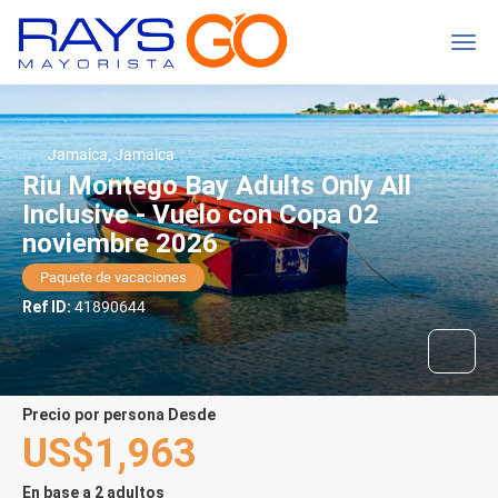
Jamaica, Jamaica
Riu Montego Bay Adults Only All
Inclusive - Vuelo con Copa 02
noviembre 2026
Paquete de vacaciones
Ref ID:
41890644
precio por persona Desde
US$1,963
En base a 2 adultos