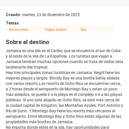
Creado:
martes, 23 de diciembre de 2025
Temas
Riu Hoteles
Viajes Select
Riu
Sobre el destino
Jamaica es una isla en el Caribe, que se encuentra al sur de Cuba
y al oeste de la isla de La Española. Los turistas que viajan a
Jamaica tendrán muchas opciones cuando se trata de visitar esta
exuberante isla tropical.
Hay tres principales zonas turísticas en Jamaica. Negril tiene las
mejores playas y largos. Bloody Bay es una bonita bahía aislada
con varios resorts.Los resorts de Ocho Ríos se encuentran cerca,
a 2 horas desde el aeropuerto de Montego Bay y estan un poco
más aislados, se puede ir a la playa en el complejo o ir a las playas
públicas. Si uno está alojado en Ocho Ríos, se está más cerca de
la ciudad capital de Kingston, las Montañas Azules, Port Antonio y
Río de Dunn. Y Montego Bay tiene los resorts más cercanos al
aeropuerto. Entre Montego Bay y Ocho Ríos estan algunas de las
propiedades más bonitas de Jamaica.
No importa donde estés en la isla, hay oportunidades para