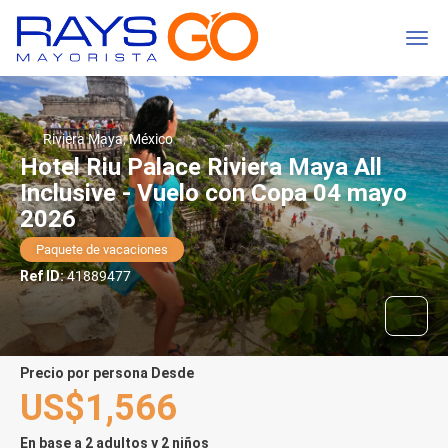
Riviera Maya, México
Hotel Riu Palace Riviera Maya All
Inclusive - Vuelo con Copa 04 mayo
2026
Paquete de vacaciones
Ref ID:
41889477
precio por persona Desde
US$1,566
En base a 2 adultos y 2 niños