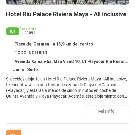
Hotel Riu Palace Riviera Maya - All Inclusive
Excelente
9,1
11091
Playa del Carmen - a 13,9 km del centro
TODO INCLUIDO
Avenida Xaman-ha, Mza 9 and 10, L1 Playacar Riu Resort Complex, Playa del Carmen 77710
Junior Suite
Si decides alojarte en Hotel Riu Palace Riviera Maya - All Inclusive,
te encontrarás en una fantástica zona de Playa del Carmen
(Playacar) y estarás a menos de cinco minutos en coche de
Quinta Avenida y Playa Playacar. Además, este alojamiento con
todo incluido se encuentra a 2,2 km de Playa principal de Playa del
Carmen y a 8,1 km de Parque temático Xplor.
Más info
Para un relax sin igual, nada como una visita al spa, que ofrece
masajes, tratamientos corporales y tratamientos faciales.
Aprovecha las instalaciones recreativas, que incluyen una