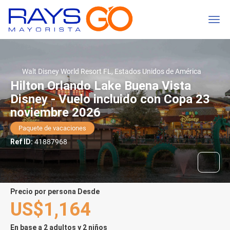
Walt Disney World Resort FL, Estados Unidos de América
Hilton Orlando Lake Buena Vista
Disney - Vuelo incluido con Copa 23
noviembre 2026
Paquete de vacaciones
Ref ID:
41887968
precio por persona Desde
US$1,164
En base a 2 adultos y 2 niños