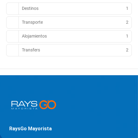
Destinos
1
Transporte
2
Alojamientos
1
Transfers
2
RaysGo Mayorista