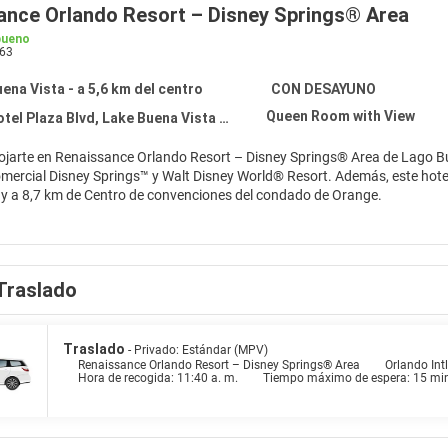
ance Orlando Resort – Disney Springs® Area
bueno
63
ena Vista - a 5,6 km del centro
CON DESAYUNO
Queen Room with View
el Plaza Blvd, Lake Buena Vista 32830
lojarte en Renaissance Orlando Resort – Disney Springs® Area de Lago Bu
prings™ y Walt Disney World® Resort. Además, este hotel para familias se encuentra a 3,5 km de Campo de golf Disney's Lake
 y a 8,7 km de Centro de convenciones del condado de Orange.
el spa completo, que ofrece masajes y tratamientos faciales. Si quieres div
ire libre, una bañera de hidromasaje y gimnasio abierto las 24 horas. Enco
os y servicio de celebración de bodas.
Traslado
 una agradable estancia en una de las 394 habitaciones con televisión 
 para descansar plácidamente. La conexión wifi gratis te mantendrá en c
ado con bañera o ducha está provisto de artículos de higiene personal de
Traslado
- Privado: Estándar (MPV)
Renaissance Orlando Resort – Disney Springs® Area
Orlando Int
Hora de recogida: 11:40 a. m.
Tiempo máximo de espera: 15 mi
ltiples opciones para comer algo en este hotel se encuentran una cafeter
 bar junto a la piscina o de uno de los 2 bares con salón. Se ofrece un de