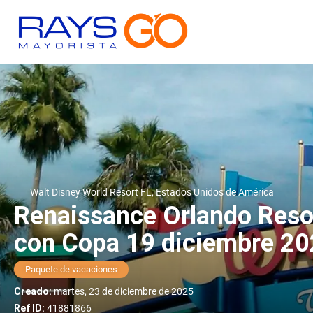
Walt Disney World Resort FL, Estados Unidos de América
Renaissance Orlando Resor
con Copa 19 diciembre 2
Paquete de vacaciones
Creado:
martes, 23 de diciembre de 2025
Ref ID:
41881866