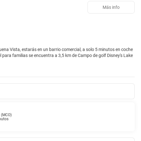
Más info
ena Vista, estarás en un barrio comercial, a solo 5 minutos en coche
ertirte aquí tienes para elegir, con instalaciones recreativas como una
ntrarás también conexión a Internet wifi gratis, una zona recreativa o
LCD. Las camas cuentan con colchones Tempur-Pedic y ropa de cama de
ontacto con los tuyos. Además, podrás disfrutar de canales por cable.
 diseño y secadores de pelo.
l (MCO)
nutos
ía y American Kitchen, uno de sus 3 restaurantes. Relájate con un
sayuno a la carta todos los días de 07:00 a 11:00 con un coste