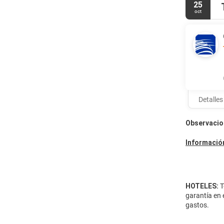
25
Tendrás un c
oct
evento en La
Hay un aparc
Detalles
Observacio
Información
HOTELES:
T
garantía en 
gastos.