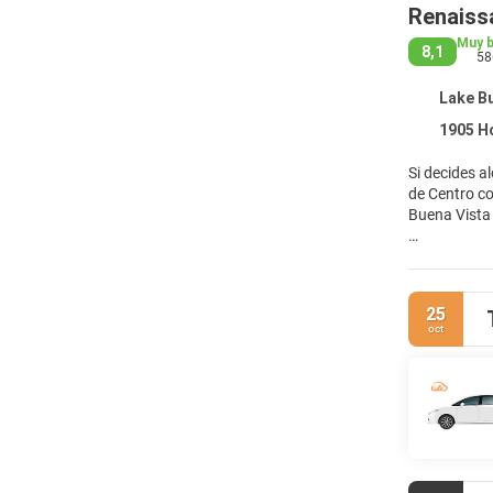
Renaiss
Muy 
8,1
58
Lake Bu
1905 Hot
Si decides a
de Centro comercial Disney S
Buena Vista
Relájate en 
piscina al a
sala de jueg
25
oct
Disfruta de
alta calidad
El baño priv
Entre las mú
refresco del
adicional.