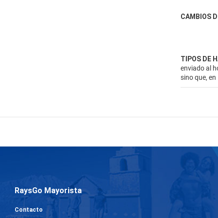
CAMBIOS D
TIPOS DE 
enviado al h
sino que, en
RaysGo Mayorista
Contacto