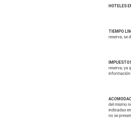
HOTELES E
TIEMPO LI
reserva, se 
IMPUESTOS
reserva, ya 
información 
ACOMODAC
del mismo no
indicadas en
no se presen