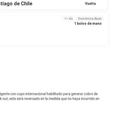
tiago de Chile
e recepción las 24 horas a tu disposición. ¿Estás organizando un
Vuelta
rados de espacio con zona para conferencias y 13 salas de reuniones.
+1 día
Económica Basic
1 bolso de mano
vigente con cupo internacional habilitado para generar cobro de
eck out, este será reversado en la medida que no haya incurrido en