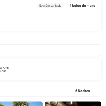
1 bolso de mano
Económica Basic
s® Area
nutos
6 Noches