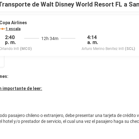
Transporte de Walt Disney World Resort FL a San
entro de negocios abierto las 24 horas, check-out exprés y un servicio d
go Buena Vista? En este hotel tienes a tu disposición 2338 metros cuad
amiento sin asistencia (de pago) disponible.
Copa Airlines
1 escala
2:40
4:14
12h 34m
p. m.
a. m.
Orlando Intl
(MCO)
Arturo Merino Benitez Intl
(SCL)
nes:
 importante de leer:
odo pasajero chileno o extranjero, debe presentar una tarjeta de crédito 
el hotel y/o prestador de servicio, el cual una vez el pasajero haga su ch