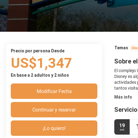
Temas
Dis
precio por persona Desde
US$1,347
Sobre el
El complejo 
En base a 2 adultos y 2 niños
Disney es al
actividades 
tantos visit
Modificar Fecha
Más info
Servicio
Continuar y reservar
19
¡Lo quiero!
oct