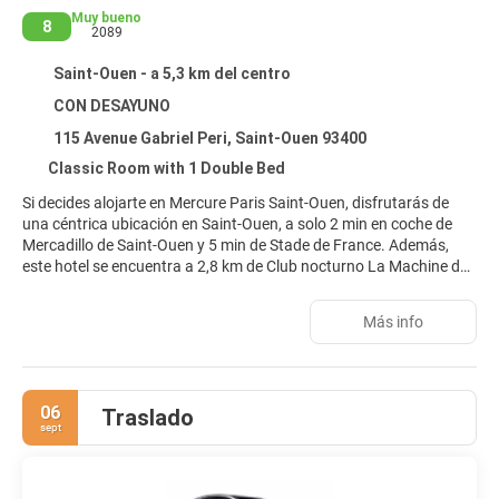
Muy bueno
8
2089
Saint-Ouen - a 5,3 km del centro
CON DESAYUNO
115 Avenue Gabriel Peri, Saint-Ouen 93400
Classic Room with 1 Double Bed
Si decides alojarte en Mercure Paris Saint-Ouen, disfrutarás de
una céntrica ubicación en Saint-Ouen, a solo 2 min en coche de
Mercadillo de Saint-Ouen y 5 min de Stade de France. Además,
este hotel se encuentra a 2,8 km de Club nocturno La Machine du
Moulin Rouge y a 5,1 km de Arco del Triunfo.
Más info
Con gimnasio y muchas otras instalaciones recreativas a tu
disposición, no te quedará ni un minuto libre. Tienes también una
terraza donde sentarte a contemplar el paisaje. Otros servicios de
este hotel incluyen conexión a Internet wifi gratis, servicios de
06
Traslado
conserjería y servicio de cuidado infantil (de pago).
sept
Te sentirás como en tu propia casa en cualquiera de las 140
habitaciones con aire acondicionado, frigorífico y televisión de