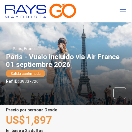
París, Francia
Paris - Vuelo incluido via Air France
01 septiembre 2026
Salida confirmada
Ref ID:
39337726
precio por persona Desde
US$1,897
En base a 2 adultos