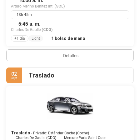
10:00 a. m.
Arturo Merino Benitez Intl
(SCL)
13h 45m
5:45 a. m.
Charles De Gaulle
(CDG)
1 bolso de mano
+1 día
Light
Detalles
02
Traslado
sept
Traslado
- Privado: Estándar Coche (Coche)
Charles De Gaulle (CDG)
Mercure Paris Saint-Ouen