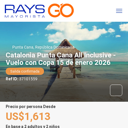
Punta Cana, República Dominicana
Catalonia Punta Cana All Inclusive -
Vuelo con Copa 15 de enero 2026
Salida confirmada
Ref ID:
37101559
precio por persona Desde
US$1,613
En base a 2 adultos y 2 niños