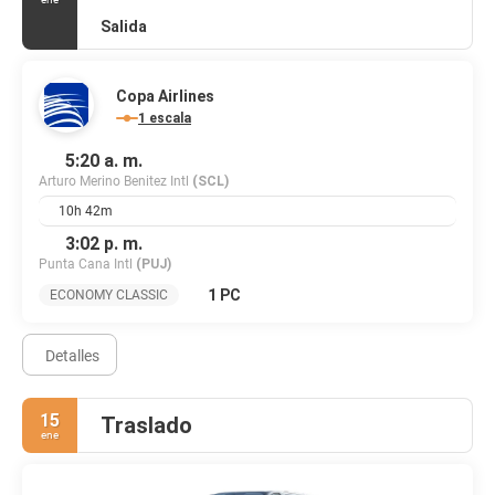
Salida
Copa Airlines
1 escala
5:20 a. m.
Arturo Merino Benitez Intl
(SCL)
10h 42m
3:02 p. m.
Punta Cana Intl
(PUJ)
1 PC
ECONOMY CLASSIC
Detalles
15
Traslado
ene