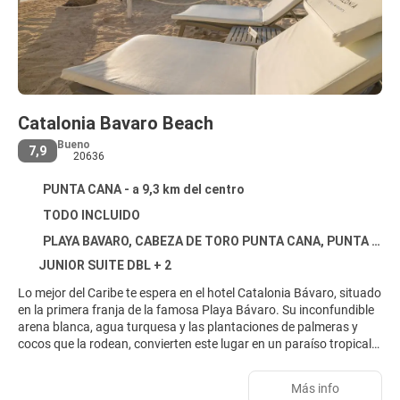
Catalonia Bavaro Beach
Bueno
7,9
20636
PUNTA CANA - a 9,3 km del centro
TODO INCLUIDO
PLAYA BAVARO, CABEZA DE TORO PUNTA CANA, PUNTA CANA 23000
JUNIOR SUITE DBL + 2
Lo mejor del Caribe te espera en el hotel Catalonia Bávaro, situado
en la primera franja de la famosa Playa Bávaro. Su inconfundible
arena blanca, agua turquesa y las plantaciones de palmeras y
cocos que la rodean, convierten este lugar en un paraíso tropical.
La amplia oferta de actividades diurnas y nocturnas del resort te
sorprenderá gratamente y te permitirá disfrutar al 100% de tu
Más info
estancia en la República Dominicana. ¡Déjate llevar y prepárate